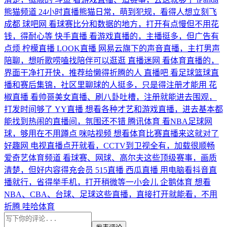
熊猫频道
24小时直播熊猫日常，萌到犯规，看得人想立刻飞
成都
球吧网
看球赛比分和数据的地方，打开有点慢但不用花
钱，得耐心等
快手直播
看游戏直播的，主播挺多，但广告有
点烦
柠檬直播
LOOK直播
网易云旗下的声音直播，主打男声
陪聊，想听歌唠嗑找陪伴可以逛逛
直播迷网
看体育直播的，
界面干净打开快，推荐给懒得折腾的人
直播吧
看足球篮球直
播和赛后集锦，社区里聊球的人挺多，只是得注册才能用
花
椒直播
看帅哥美女直播、刷八卦吐槽，注册就能进去围观，
打发时间够了
YY直播
想看各种才艺和游戏直播，进去基本都
能找到热闹的直播间，氛围还不错
腾讯体育
看NBA足球网
球，够用在不用蹲点
咪咕视频
想看体育比赛直播来这就对了
好趣网
电视直播点开就看，CCTV到卫视全有，加载很顺畅
爱奇艺体育频道
看球赛、网球、高尔夫这些顶级赛事，画质
清楚，但好内容得充会员
515直播
西瓜直播
用电脑看抖音直
播就行，省得举手机，打开稍微等一小会儿
企鹅体育
想看
NBA、CBA、台球、足球这些直播，直接打开就能看，不用
折腾
哇哈体育