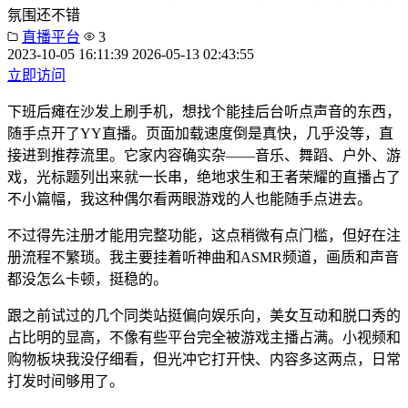
氛围还不错
直播平台
3
2023-10-05 16:11:39
2026-05-13 02:43:55
立即访问
下班后瘫在沙发上刷手机，想找个能挂后台听点声音的东西，
随手点开了YY直播。页面加载速度倒是真快，几乎没等，直
接进到推荐流里。它家内容确实杂——音乐、舞蹈、户外、游
戏，光标题列出来就一长串，绝地求生和王者荣耀的直播占了
不小篇幅，我这种偶尔看两眼游戏的人也能随手点进去。
不过得先注册才能用完整功能，这点稍微有点门槛，但好在注
册流程不繁琐。我主要挂着听神曲和ASMR频道，画质和声音
都没怎么卡顿，挺稳的。
跟之前试过的几个同类站挺偏向娱乐向，美女互动和脱口秀的
占比明的显高，不像有些平台完全被游戏主播占满。小视频和
购物板块我没仔细看，但光冲它打开快、内容多这两点，日常
打发时间够用了。