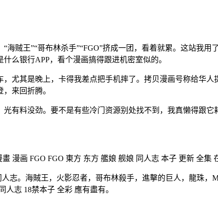
“海贼王”“哥布林杀手”“FGO”挤成一团，看着就累。这站我
什么银行APP，看个漫画搞得跟进机密室似的。
车，尤其是晚上，卡得我差点把手机摔了。拷贝漫画号称给华人提
登，来回折腾。
，光有料没劲。要不是有些冷门资源别处找不到，我真懒得跟它
 漫画 FGO FGO 東方 东方 艦娘 舰娘 同人志 本子 更新 全集
志。海賊王，火影忍者，哥布林殺手，進擊的巨人，龍珠，Magi魔笛，妖
Live 同人志 18禁本子 全彩 應有盡有。