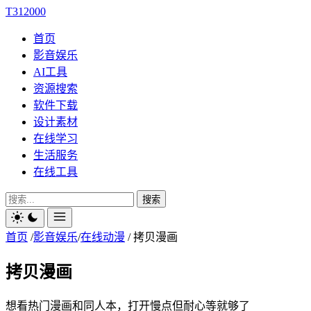
T312000
首页
影音娱乐
AI工具
资源搜索
软件下载
设计素材
在线学习
生活服务
在线工具
搜索
首页
/
影音娱乐
/
在线动漫
/
拷贝漫画
拷贝漫画
想看热门漫画和同人本，打开慢点但耐心等就够了