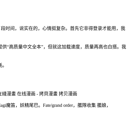
用了段时间，说实在的，心情挺复杂。首先它非得登录才能用，我
供“高质量中文全本”，但就这加载速度，质量再高也白搭。我
耗。
 在綫漫畫 在线漫画 - 拷貝漫畫 拷贝漫画
精尾巴。Fate/grand order，艦隊收集 艦娘，