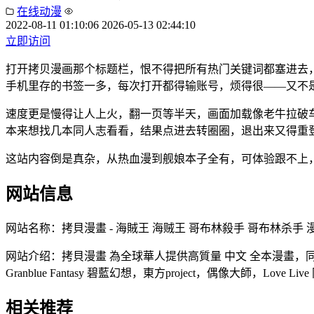
在线动漫
2022-08-11 01:10:06
2026-05-13 02:44:10
立即访问
打开拷贝漫画那个标题栏，恨不得把所有热门关键词都塞进去，
手机里存的书签一多，每次打开都得输账号，烦得很——又不是
速度更是慢得让人上火，翻一页等半天，画面加载像老牛拉破
本来想找几本同人志看看，结果点进去转圈圈，退出来又得重
这站内容倒是真杂，从热血漫到舰娘本子全有，可体验跟不上
网站信息
网站名称：
拷貝漫畫 - 海賊王 海贼王 哥布林殺手 哥布林杀手 漫畫
网站介绍：
拷貝漫畫 為全球華人提供高質量 中文 全本漫畫，同人
Granblue Fantasy 碧藍幻想，東方project，偶像大師，Love 
相关推荐