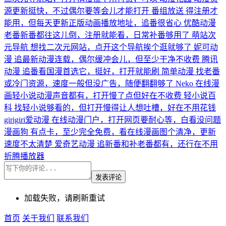
源更新挺快，不过偶尔要等会儿才能打开
番组放送
得注册才
能用，但每天更新正版动画播放地址，追番很省心
优酷动漫
老番新番都往这儿倒，注册就能看，日常补番够用了
萌站次
元导航
想找二次元网站，点开这个导航挨个逛就够了
妮可动
漫
追最新动漫连载，偶尔缓冲会儿，但至少干净不收费
腾讯
动漫
追番看国漫首选它，挺好，打开就能刷
简单动漫
找老番
或冷门资源，速度一般但没广告，随便翻翻够了
Neko
在线漫
画轻小说动漫声音都有，打开慢了点但好在不收费
轻小说百
科
找轻小说够看的，但打开慢得让人想吐槽，好在不用花钱
girigiri爱动漫
在线动漫门户，打开网页要耐心等，白看没问题
漫画狗
有点卡，至少完全免费，看在线漫画图个清净，更新
速度不太清楚
爱奇艺动漫
追新番和补老番都有，还行在不用
折腾播放器
发表评论
加载失败，请刷新重试
首页
关于我们
联系我们