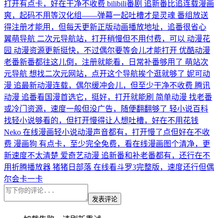
打开有点卡，好在干净不收费
bilibili番剧
追新番比追连载漫画
爽，起码不用等汉化组——弹幕一起吐槽才是灵魂
番组放送
得注册才能用，但每天更新正版动画播放地址，追番很省心
翼萌导航
二次元导航站，打开稍慢但不用付费，可以
动漫花
园
动漫资源更新挺快，不过偶尔要等会儿才能打开
优酷动漫
老番新番都往这儿倒，注册就能看，日常补番够用了
萌站次
元导航
想找二次元网站，点开这个导航挨个逛就够了
妮可动
漫
追最新动漫连载，偶尔缓冲会儿，但至少干净不收费
腾讯
动漫
追番看国漫首选它，挺好，打开就能刷
简单动漫
找老番
或冷门资源，速度一般但没广告，随便翻翻够了
轻小说百科
找轻小说够看的，但打开慢得让人想吐槽，好在不用花钱
Neko
在线漫画轻小说动漫声音都有，打开慢了点但好在不收
费
漫画狗
有点卡，至少完全免费，看在线漫画图个清净，更
新速度不太清楚
爱奇艺动漫
追新番和补老番都有，还行在不
用折腾播放器
猪猪日部落
在线看斗罗3完整版，速度还行但偶
尔会卡一卡
发表评论