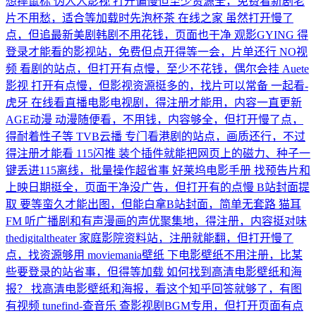
想摔鼠标
伪人人影视
打开偏慢但至少资源全，免费看新剧老
片不用愁，适合等加载时先泡杯茶
在线之家
虽然打开慢了
点，但追最新美剧韩剧不用花钱，页面也干净
观影GYING
得
登录才能看的影视站，免费但点开得等一会，片单还行
NO视
频
看剧的站点，但打开有点慢，至少不花钱，偶尔会挂
Auete
影视
打开有点慢，但影视资源挺多的，找片可以常备
一起看-
虎牙
在线看直播电影电视剧，得注册才能用，内容一直更新
AGE动漫
动漫随便看，不用钱，内容够全，但打开慢了点，
得耐着性子等
TVB云播
专门看港剧的站点，画质还行，不过
得注册才能看
115闪推
装个插件就能把网页上的磁力、种子一
键丢进115离线，批量操作超省事
好莱坞电影手册
找预告片和
上映日期挺全，页面干净没广告，但打开有的点慢
B站封面提
取
要等蛮久才能出图，但能白拿B站封面，简单无套路
猫耳
FM
听广播剧和有声漫画的声优聚集地，得注册，内容挺对味
thedigitaltheater
家庭影院资料站，注册就能翻，但打开慢了
点，找资源够用
moviemania壁纸
下电影壁纸不用注册，比某
些要登录的站省事，但得等加载
如何找到高清电影壁纸和海
报？
找高清电影壁纸和海报，看这个知乎回答就够了，有图
有视频
tunefind-查音乐
查影视剧BGM专用，但打开页面有点