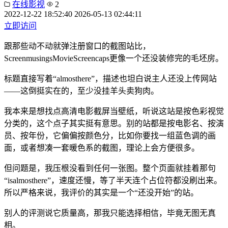
在线影视
2
2022-12-22 18:52:40
2026-05-13 02:44:11
立即访问
跟那些动不动就弹注册窗口的截图站比，
ScreenmusingsMovieScreencaps更像一个还没装修完的毛坯房。
标题直接写着“almosthere”，描述也坦白说主人还没上传网站
——这倒挺实在的，至少没挂羊头卖狗肉。
我本来是想找点高清电影截屏当壁纸，听说这站是按色彩视觉
分类的，这个点子其实挺有意思。别的站都是按电影名、按演
员、按年份，它偏偏按颜色分，比如你要找一组蓝色调的画
面，或者想凑一套暖色系的截图，理论上会方便很多。
但问题是，我压根没看到任何一张图。整个页面就挂着那句
“isalmosthere”，速度还慢，等了半天连个占位符都没刷出来。
所以严格来说，我评价的其实是一个“还没开始”的站。
别人的评测说它质量高，那我只能选择相信，毕竟无图无真
相。