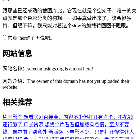
跟那些已经成熟的截图库比，它现在就是个空架子，唯一的亮
点就是那个色彩分类的构想——如果真做出来了，该会挺独
特。但眼下嘛，我只能对着这个slow的加载转圈圈干瞪眼。
等它真“here”了再说吧。
网站信息
网站名称：
screenmusings.org is almost here!
网站介绍：
The owner of this domain has not yet uploaded their
website.
相关推荐
片吧影院
想看啥剧直接翻，内容不少但打开有点卡，不花钱
还行够了
厂长资源
想找个片看看但加载有点慢，至少不要
钱，偶尔崩了别意外
新版6v
下电影不少，只是打开慢得让人