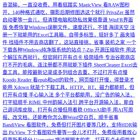
音混输，一直没收费，用着挺踏实
MagicView
看RAW图秒
开，140种格式通吃，摄影后期修图选这个就行
PrivaZer
虽然
启动要等一会儿，但清理电脑和隐私效果很靠谱
WinFR界面
版
免费恢复Windows误删文件，速度还行，不错
海阔天空
注
册一下就能用的Excel工具箱，自带多标签，挺好多了
画夹插
件
找插件不用去商店翻了，这站直接挑，省事
装机之家
一个
下载各种Windows纯净版系统的站点
7-Zip 开源压缩软件
用这
个解压东西就行，但官网打开有点卡
极简插件
专治谷歌商店
打不开的毛病，连注册都不用就能下插件
SheetCleaner
Excel去
重工具，能按最新记录或多列组合去重，不过打开有点慢
Koodo Reader
看epub和pdf的软件，网页版打开慢，得登录才
能用
Xdown
就是个下载工具，HTTP、BT、磁力都能抓，但
打开有点慢
手心输入法
多个平台都能用，没广告的输入法，
打字挺顺手
RIME 中州韵输入法引
跨平台开源输入法，能自
己调词库皮肤，打开有点慢但用着稳
OfficeAI助手
用AI写周
报、改文档，还能教你怎么删Word空白页，顺手省事
BandiView
看图软件，免费但打开图片要等几秒，支持HDR输
出
PicView
下个看图软件要等一会儿才打开，免费版用着放心
但更新看缘分
Userscript
搜油猴脚本的库，打开有点卡但能找