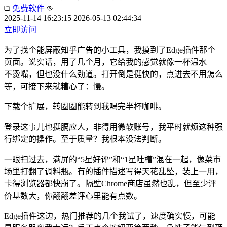
免费软件
2025-11-14 16:23:15
2026-05-13 02:44:34
立即访问
为了找个能屏蔽知乎广告的小工具，我摸到了Edge插件那个
页面。说实话，用了几个月，它给我的感觉就像一杯温水——
不烫嘴，但也没什么劲道。打开倒是挺快的，点进去不用怎么
等，可接下来就糟心了：慢。
下载个扩展，转圈圈能转到我喝完半杯咖啡。
登录这事儿也挺膈应人，非得用微软账号，我平时就烦这种强
行绑定的操作。至于质量？我根本没法判断。
一眼扫过去，满屏的“5星好评”和“1星吐槽”混在一起，像菜市
场里打翻了调料瓶。有的插件描述写得天花乱坠，装上一用，
卡得浏览器都快崩了。隔壁Chrome商店虽然也乱，但至少评
价基数大，你翻翻差评心里能有点数。
Edge插件这边，热门推荐的几个我试了，速度确实慢，可能