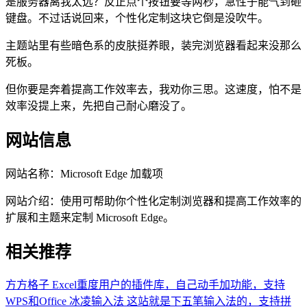
是服务器离我太远？反正点个按钮要等两秒，急性子能气到砸
键盘。不过话说回来，个性化定制这块它倒是没吹牛。
主题站里有些暗色系的皮肤挺养眼，装完浏览器看起来没那么
死板。
但你要是奔着提高工作效率去，我劝你三思。这速度，怕不是
效率没提上来，先把自己耐心磨没了。
网站信息
网站名称：
Microsoft Edge 加载项
网站介绍：
使用可帮助你个性化定制浏览器和提高工作效率的
扩展和主题来定制 Microsoft Edge。
相关推荐
方方格子
Excel重度用户的插件库，自己动手加功能，支持
WPS和Office
冰凌输入法
这站就是下五笔输入法的，支持拼