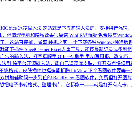
ffice
冰凌输入法
这站就是下五笔输入法的，支持拼音混输
儿，但清理电脑和隐私效果很靠谱
WinFR界面版
免费恢复Wind
了，这站直接挑，省事
装机之家
一个下载各种Windows纯净
就能下插件
SheetCleaner
Excel去重工具，能按最新记录或多
广告的输入法，打字挺顺手
OfficeAI助手
用AI写周报、改文档
入法引
跨平台开源输入法，能自己调词库皮肤，打开有点慢但用
不挑格式，皮肤插件也挺多能折腾
PicView
下个看图软件要等一
双拼加辅助码一步到位的
BandiView
看图软件，免费但打开图片
想把电子书转格式、整理书库，它都能干——就是打开有点卡，