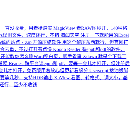
，一直没收费，用着挺踏实
MagicView
看RAW图秒开，140种格
ows误删文件，速度还行，不错
海阔天空
注册一下就能用的Excel
版系统的站点
7-Zip 开源压缩软件
用这个解压东西就行，但官网打
列组合去重，不过打开有点慢
Koodo Reader
看epub和pdf的软件，
，还能教你怎么删Word空白页，顺手省事
Xdown
就是个下载工
着稳
Readest
跨平台读epub和pdf，要等一会儿才打开，但注册后
会儿才打开，免费版用着放心但更新看缘分
Userscript
搜油猴脚
要等几秒，支持HDR输出
XnView
看图、转格式、调大小，基
还行，至少不收钱