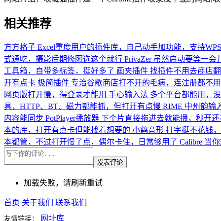
相关推荐
方方格子
Excel重度用户的插件库，自己动手加功能，支持WPS和O
式通吃，摄影后期修图选这个就行
PrivaZer
虽然启动要等一会
工具箱，自带多标签，挺好多了
画夹插件
找插件不用去商店翻
开有点卡
极简插件
专治谷歌商店打不开的毛病，连注册都不用
网页版打开慢，得登录才能用
手心输入法
多个平台都能用，没
具，HTTP、BT、磁力都能抓，但打开有点慢
RIME 中州韵输
内容能同步
PotPlayer播放器
下个片直接拖进去就能播，秒开还
本的库，打开有点卡但能找着想要的
小鹤音形
打字挺不花钱，
本都管，不过打开慢了点，偶尔卡住，日常够用了
Calibre
当你
发表评论
加载失败，请刷新重试
首页
关于我们
联系我们
网址库
友情链接：