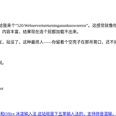
“520:Webserverisreturninganunknownerro
、内容丰富，结果现在连个屁都加载不出来。
，站没了，这种最烦人——你留着个空壳子在那吊胃口，还不如
间。
or
ffice
冰凌输入法
这站就是下五笔输入法的，支持拼音混输