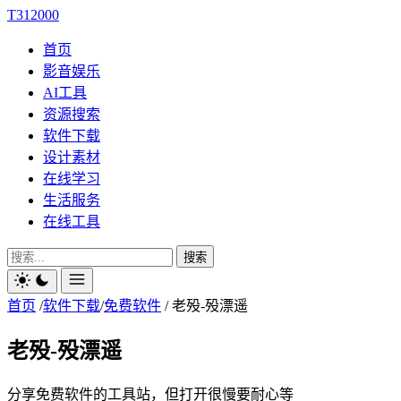
T312000
首页
影音娱乐
AI工具
资源搜索
软件下载
设计素材
在线学习
生活服务
在线工具
搜索
首页
/
软件下载
/
免费软件
/
老殁-殁漂遥
老殁-殁漂遥
分享免费软件的工具站，但打开很慢要耐心等