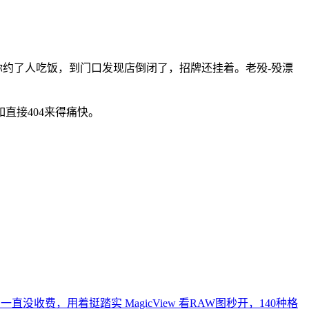
r”。这感觉就像你约了人吃饭，到门口发现店倒闭了，招牌还挂着。老殁-殁漂
直接404来得痛快。
，一直没收费，用着挺踏实
MagicView
看RAW图秒开，140种格