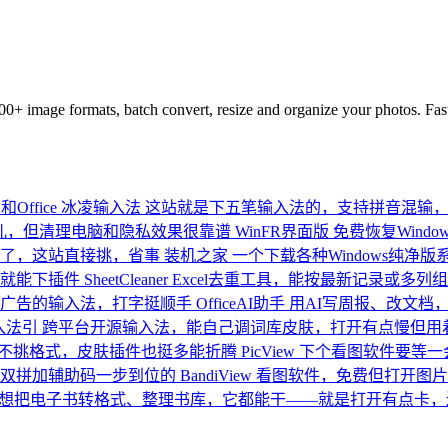
 image formats, batch convert, resize and organize your photos. Fast
ffice
冰凌输入法
这站就是下五笔输入法的，支持拼音混输
儿，但清理电脑和隐私效果很靠谱
WinFR界面版
免费恢复Wind
了，这站直接挑，省事
装机之家
一个下载各种Windows纯净
就能下插件
SheetCleaner
Excel去重工具，能按最新记录或多
广告的输入法，打字挺顺手
OfficeAI助手
用AI写周报、改文档
入法引
跨平台开源输入法，能自己调词库皮肤，打开有点慢但用
不挑格式，皮肤插件也挺多能折腾
PicView
下个看图软件要等一
双拼加辅助码一步到位的
BandiView
看图软件，免费但打开图片
想把电子书转格式、整理书库，它都能干——就是打开有点卡，