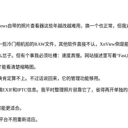
indows自带的照片查看器这些年越改越难用，换一个也正常，但
冷门相机拍的RAW文件，其他软件直接不认，XnView倒是
但有个事我必须吐槽：速度真慢。网站描述里写着“Fast,ligh
才能看清楚缩略图。
快肯定算不上。不过话说回来，它的管理功能够用。
EXIF和IPTC信息。我平时整理照片就靠它了，省得再开单
可能更适合。
便，跨平台不用重新适应。