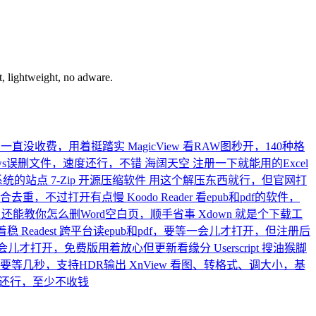
, lightweight, no adware.
，一直没收费，用着挺踏实
MagicView
看RAW图秒开，140种格
ows误删文件，速度还行，不错
海阔天空
注册一下就能用的Excel
版系统的站点
7-Zip 开源压缩软件
用这个解压东西就行，但官网打
列组合去重，不过打开有点慢
Koodo Reader
看epub和pdf的软件，
，还能教你怎么删Word空白页，顺手省事
Xdown
就是个下载工
着稳
Readest
跨平台读epub和pdf，要等一会儿才打开，但注册后
会儿才打开，免费版用着放心但更新看缘分
Userscript
搜油猴脚
要等几秒，支持HDR输出
XnView
看图、转格式、调大小，基
还行，至少不收钱