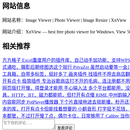
网站信息
网站名称：
Image Viewer | Photo Viewer | Image Resize | XnView
网站介绍：
XnView — best free photo viewer for Windows. View 500+
相关推荐
方方格子
Excel重度用户的插件库，自己动手加功能，支持WPS和O
式通吃，摄影后期修图选这个就行
PrivaZer
虽然启动要等一会
工具箱，自带多标签，挺好多了
画夹插件
找插件不用去商店翻
开有点卡
极简插件
专治谷歌商店打不开的毛病，连注册都不用
网页版打开慢，得登录才能用
手心输入法
多个平台都能用，没
具，HTTP、BT、磁力都能抓，但打开有点慢
RIME 中州韵输
内容能同步
PotPlayer播放器
下个片直接拖进去就能播，秒开还
本的库，打开有点卡但能找着想要的
小鹤音形
打字挺不花钱，
本都管，不过打开慢了点，偶尔卡住，日常够用了
Calibre
当你
发表评论