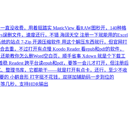
，一直没收费，用着挺踏实
MagicView
看RAW图秒开，140种格
ows误删文件，速度还行，不错
海阔天空
注册一下就能用的Excel
版系统的站点
7-Zip 开源压缩软件
用这个解压东西就行，但官网打
列组合去重，不过打开有点慢
Koodo Reader
看epub和pdf的软件，
，还能教你怎么删Word空白页，顺手省事
Xdown
就是个下载工
着稳
Readest
跨平台读epub和pdf，要等一会儿才打开，但注册后
式、整理书库，它都能干——就是打开有点卡，还行，至少不收
要的
小鹤音形
打字挺不花钱，双拼加辅助码一步到位的
等几秒，支持HDR输出