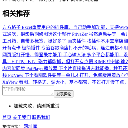
相关推荐
方方格子
Excel重度用户的插件库，自己动手加功能，支持WPS和O
式通吃，摄影后期修图选这个就行
PrivaZer
虽然启动要等一会
工具箱，自带多标签，挺好多了
画夹插件
找插件不用去商店翻
开有点卡
极简插件
专治谷歌商店打不开的毛病，连注册都不用
网页版打开慢，得登录才能用
手心输入法
多个平台都能用，没
具，HTTP、BT、磁力都能抓，但打开有点慢
RIME 中州韵输
内容能同步
PotPlayer播放器
下个片直接拖进去就能播，秒开还
钱
PicView
下个看图软件要等一会儿才打开，免费版用着放心
XnView
看图、转格式、调大小，基本都管，不过打开慢了点
发表评论
加载失败，请刷新重试
首页
关于我们
联系我们
网址库
友情链接：