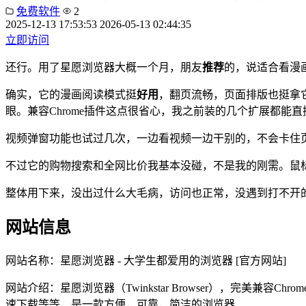
免费软件
2
2025-12-13 17:53:53
2026-05-13 02:44:35
立即访问
还行。用了星愿浏览器大概一个月，朋友
推荐
的，说适合看漫
确实，它的漫画阅读模式挺
好用
，翻页流畅，页面排版也挺拿
眼。兼容Chrome插件这点很省心，我之前装的几个扩展都能
视频弹窗功能也试过几次，一边看视频一边干别的，不会卡住
不过它的购物搜索和全网比价我基本没碰，不是我的刚需。鼠
整体用下来，没出过什么大毛病，访问也正常，没遇到打不开
网站信息
网站名称：
星愿浏览器 - 大学生都爱用的浏览器 [官方网站]
网站介绍：
星愿浏览器（Twinkstar Browser），完
速下载等等，是一款方便，可靠，简洁的浏览器