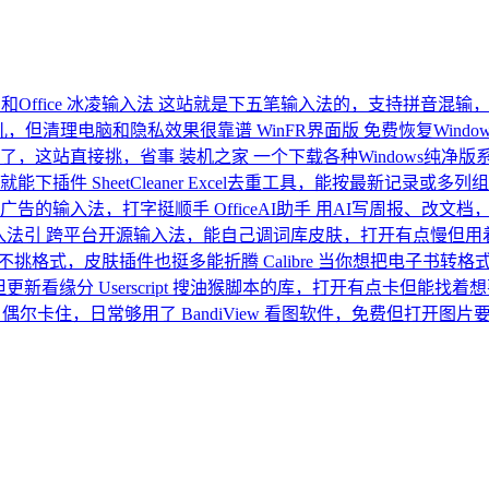
ffice
冰凌输入法
这站就是下五笔输入法的，支持拼音混输
儿，但清理电脑和隐私效果很靠谱
WinFR界面版
免费恢复Wind
了，这站直接挑，省事
装机之家
一个下载各种Windows纯净
就能下插件
SheetCleaner
Excel去重工具，能按最新记录或多
广告的输入法，打字挺顺手
OfficeAI助手
用AI写周报、改文档
入法引
跨平台开源输入法，能自己调词库皮肤，打开有点慢但用
不挑格式，皮肤插件也挺多能折腾
Calibre
当你想把电子书转格
但更新看缘分
Userscript
搜油猴脚本的库，打开有点卡但能找着想
，偶尔卡住，日常够用了
BandiView
看图软件，免费但打开图片要