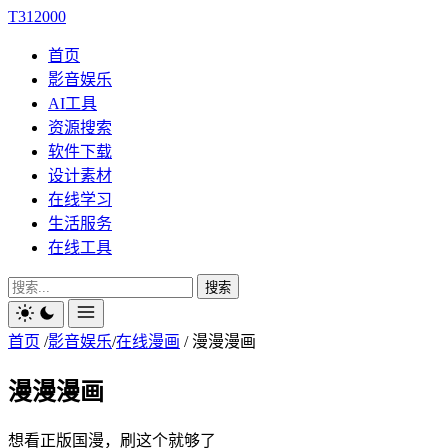
T312000
首页
影音娱乐
AI工具
资源搜索
软件下载
设计素材
在线学习
生活服务
在线工具
搜索
首页
/
影音娱乐
/
在线漫画
/
漫漫漫画
漫漫漫画
想看正版国漫，刷这个就够了