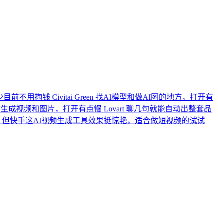
至少目前不用掏钱
Civitai Green
找AI模型和做AI图的地方，打开有
I生成视频和图片，打开有点慢
Lovart
聊几句就能自动出整套品
，但快手这AI视频生成工具效果挺惊艳，适合做短视频的试试