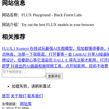
网站信息
网站名称：
FLUX Playground - Black Forest Labs
网站介绍：
Try out the best FLUX models in your browser.
相关推荐
FLUX.1 Kontext
在线试玩最强AI生图模型，但加载慢得要命，
点拖沓，注册一下就能逛，打开要等一会
LiblibAI
分享AI绘
牌设计，但要耐心等它渲染完
DALL·E
得先注册才能用，打开
即梦
抖音出的AI画画和做视频工具，点开就能用，目前不收费
发表评论
加载失败，请刷新重试
首页
关于我们
联系我们
网址库
友情链接：
© 2024 T312000