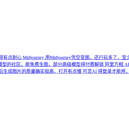
得有点耐心
Midjourney
用Midjourney凭空变图，还行玩多了，
画模型的社区，能免费生图，部分高级模型得付费解锁
阿里万相
A
后生成图片的质量确实挺高，打开有点慢
可灵AI
得登录才能用