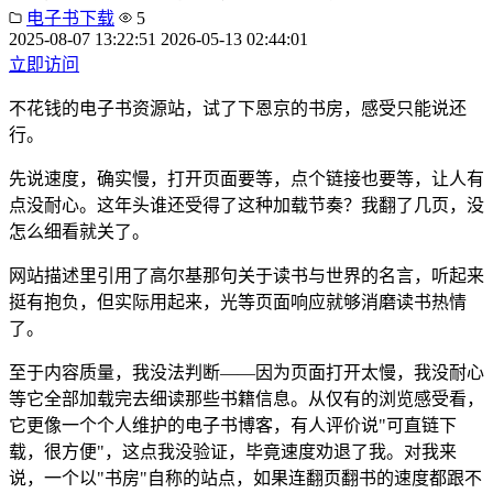
电子书下载
5
2025-08-07 13:22:51
2026-05-13 02:44:01
立即访问
不花钱的电子书资源站，试了下恩京的书房，感受只能说还
行。
先说速度，确实慢，打开页面要等，点个链接也要等，让人有
点没耐心。这年头谁还受得了这种加载节奏？我翻了几页，没
怎么细看就关了。
网站描述里引用了高尔基那句关于读书与世界的名言，听起来
挺有抱负，但实际用起来，光等页面响应就够消磨读书热情
了。
至于内容质量，我没法判断——因为页面打开太慢，我没耐心
等它全部加载完去细读那些书籍信息。从仅有的浏览感受看，
它更像一个个人维护的电子书博客，有人评价说"可直链下
载，很方便"，这点我没验证，毕竟速度劝退了我。对我来
说，一个以"书房"自称的站点，如果连翻页翻书的速度都跟不