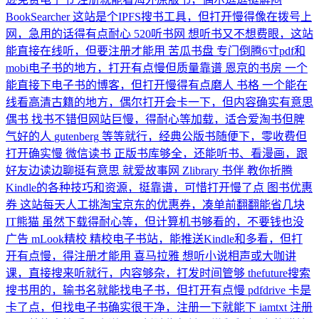
BookSearcher
这站是个IPFS搜书工具，但打开慢得像在拨号上
网，急用的话得有点耐心
520听书网
想听书又不想费眼，这站
能直接在线听，但要注册才能用
苦瓜书盘
专门倒腾6寸pdf和
mobi电子书的地方，打开有点慢但质量靠谱
恩京的书房
一个
能直接下电子书的博客，但打开慢得有点磨人
书格
一个能在
线看高清古籍的地方，偶尔打开会卡一下，但内容确实有意思
偶书
找书不错但网站巨慢，得耐心等加载，适合爱淘书但脾
气好的人
gutenberg
等等就行，经典公版书随便下，零收费但
打开确实慢
微信读书
正版书库够全，还能听书、看漫画，跟
好友边读边聊挺有意思
就爱故事网
Zlibrary
书伴
教你折腾
Kindle的各种技巧和资源，挺靠谱，可惜打开慢了点
图书优惠
券
这站每天人工挑淘宝京东的优惠券，凑单前翻翻能省几块
IT熊猫
虽然下载得耐心等，但计算机书够看的，不要钱也没
广告
mLook精校
精校电子书站，能推送Kindle和多看，但打
开有点慢，得注册才能用
喜马拉雅
想听小说相声或大咖讲
课，直接搜来听就行，内容够杂，打发时间管够
thefuture搜索
搜书用的，输书名就能找电子书，但打开有点慢
pdfdrive
卡是
卡了点，但找电子书确实很干净，注册一下就能下
iamtxt
注册