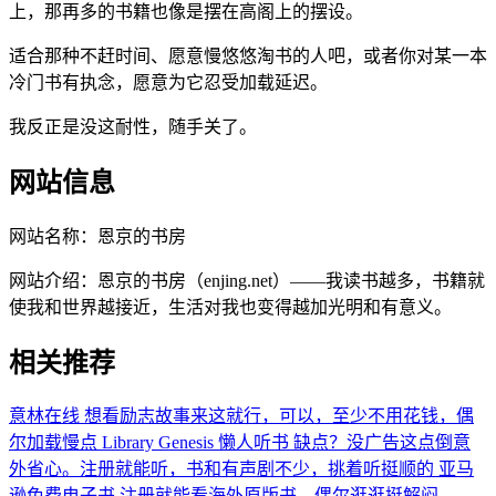
上，那再多的书籍也像是摆在高阁上的摆设。
适合那种不赶时间、愿意慢悠悠淘书的人吧，或者你对某一本
冷门书有执念，愿意为它忍受加载延迟。
我反正是没这耐性，随手关了。
网站信息
网站名称：
恩京的书房
网站介绍：
恩京的书房（enjing.net）——我读书越多，书籍就
使我和世界越接近，生活对我也变得越加光明和有意义。
相关推荐
意林在线
想看励志故事来这就行，可以，至少不用花钱，偶
尔加载慢点
Library Genesis
懒人听书
缺点？没广告这点倒意
外省心。注册就能听，书和有声剧不少，挑着听挺顺的
亚马
逊免费电子书
注册就能看海外原版书，偶尔逛逛挺解闷