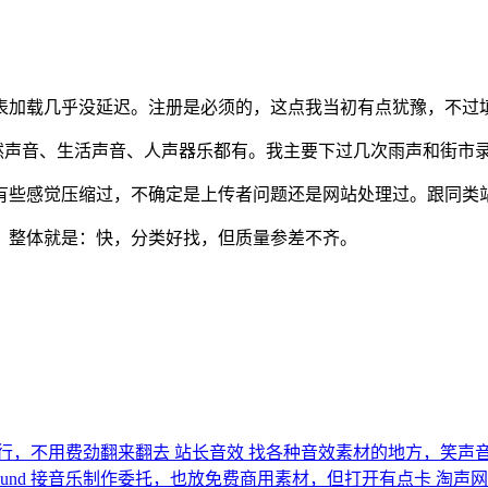
表加载几乎没延迟。注册是必须的，这点我当初有点犹豫，不过
自然声音、生活声音、人声器乐都有。我主要下过几次雨声和街市
有些感觉压缩过，不确定是上传者问题还是网站处理过。跟同类
。整体就是：快，分类好找，但质量参差不齐。
行，不用费劲翻来翻去
站长音效
找各种音效素材的地方，笑声
und
接音乐制作委托，也放免费商用素材，但打开有点卡
淘声网