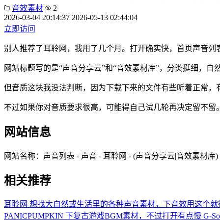
音效素材
2
2026-03-04 20:14:37
2026-05-13 02:44:04
立即访问
别人推荐了耳聆网，我用了几个月。打开确实快，首页声音列
网站标题写的是“声音分享云”和“音效素材库”，分类挺细，
但音质这块我没法判断，因为下载下来的文件有些听着正常，
不过如果你对音质要求很高，可能得自己试几轮再决定留不留
网站信息
网站名称：
声音列表 - 声音 - 耳聆网 - (声音分享云|音效素材库)
相关推荐
耳聆网
想找大自然或生活里的各种声音素材，下音效用这个就
PANICPUMPKIN
下复古游戏BGM素材，不过打开有点慢
G-So