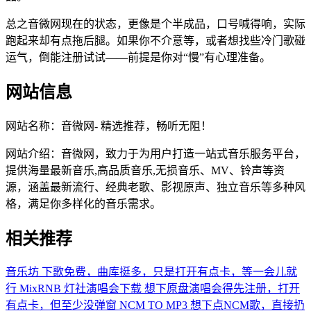
总之音微网现在的状态，更像是个半成品，口号喊得响，实际
跑起来却有点拖后腿。如果你不介意等，或者想找些冷门歌碰
运气，倒能注册试试——前提是你对“慢”有心理准备。
网站信息
网站名称：
音微网- 精选推荐，畅听无阻！
网站介绍：
音微网，致力于为用户打造一站式音乐服务平台，
提供海量最新音乐,高品质音乐,无损音乐、MV、铃声等资
源，涵盖最新流行、经典老歌、影视原声、独立音乐等多种风
格，满足你多样化的音乐需求。
相关推荐
音乐坊
下歌免费，曲库挺多，只是打开有点卡，等一会儿就
行
MixRNB
灯社演唱会下载
想下原盘演唱会得先注册，打开
有点卡，但至少没弹窗
NCM TO MP3
想下点NCM歌，直接扔