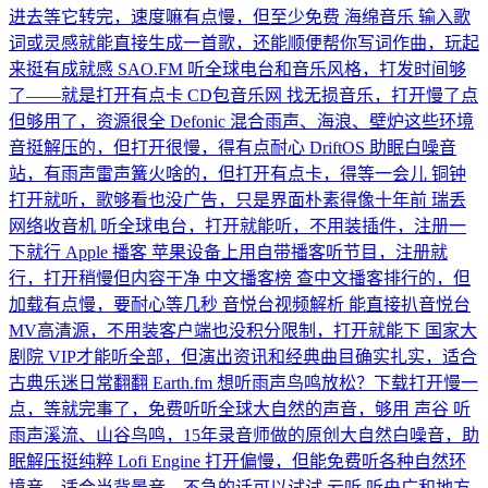
进去等它转完，速度嘛有点慢，但至少免费
海绵音乐
输入歌
词或灵感就能直接生成一首歌，还能顺便帮你写词作曲，玩起
来挺有成就感
SAO.FM
听全球电台和音乐风格，打发时间够
了——就是打开有点卡
CD包音乐网
找无损音乐，打开慢了点
但够用了，资源很全
Defonic
混合雨声、海浪、壁炉这些环境
音挺解压的，但打开很慢，得有点耐心
DriftOS
助眠白噪音
站，有雨声雷声篝火啥的，但打开有点卡，得等一会儿
铜钟
打开就听，歌够看也没广告，只是界面朴素得像十年前
瑞丢
网络收音机
听全球电台，打开就能听，不用装插件，注册一
下就行
Apple 播客
苹果设备上用自带播客听节目，注册就
行，打开稍慢但内容干净
中文播客榜
查中文播客排行的，但
加载有点慢，要耐心等几秒
音悦台视频解析
能直接扒音悦台
MV高清源，不用装客户端也没积分限制，打开就能下
国家大
剧院
VIP才能听全部，但演出资讯和经典曲目确实扎实，适合
古典乐迷日常翻翻
Earth.fm
想听雨声鸟鸣放松？下载打开慢一
点，等就完事了，免费听听全球大自然的声音，够用
声谷
听
雨声溪流、山谷鸟鸣，15年录音师做的原创大自然白噪音，助
眠解压挺纯粹
Lofi Engine
打开偏慢，但能免费听各种自然环
境音，适合当背景音，不急的话可以试试
云听
听央广和地方