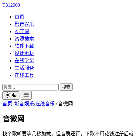
T312000
首页
影音娱乐
AI工具
资源搜索
软件下载
设计素材
在线学习
生活服务
在线工具
搜索
首页
/
影音娱乐
/
在线音乐
/
音微网
音微网
找个歌听要等几秒加载，但音质还行，下歌不用花钱注册后就