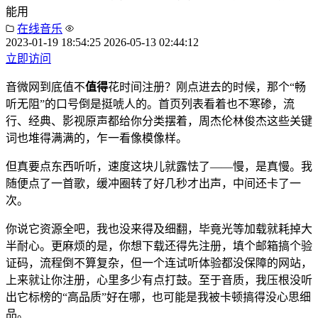
能用
在线音乐
2023-01-19 18:54:25
2026-05-13 02:44:12
立即访问
音微网到底值不
值得
花时间注册？刚点进去的时候，那个“畅
听无阻”的口号倒是挺唬人的。首页列表看着也不寒碜，流
行、经典、影视原声都给你分类摆着，周杰伦林俊杰这些关键
词也堆得满满的，乍一看像模像样。
但真要点东西听听，速度这块儿就露怯了——慢，是真慢。我
随便点了一首歌，缓冲圈转了好几秒才出声，中间还卡了一
次。
你说它资源全吧，我也没来得及细翻，毕竟光等加载就耗掉大
半耐心。更麻烦的是，你想下载还得先注册，填个邮箱搞个验
证码，流程倒不算复杂，但一个连试听体验都没保障的网站，
上来就让你注册，心里多少有点打鼓。至于音质，我压根没听
出它标榜的“高品质”好在哪，也可能是我被卡顿搞得没心思细
品。