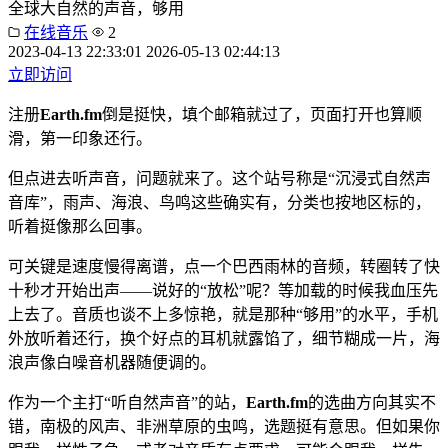
全球大自然的声音，够用
在线音乐
2
2023-04-13 22:33:01
2026-05-13 02:44:13
立即访问
注册
Earth.fm
倒是挺快，填个邮箱就过了，页面打开也算顺
滑，第一印象还行。
但点进去听声音，问题就来了。这个站号称是“沉浸式自然声
音库”，雨声、海浪、鸟鸣这些确实有，分类也按地区标的，
听着挺像那么回事。
可关键是速度慢得离谱，点一个巴西雨林的音频，转圈转了快
十秒才开始出声——说好的“放松”呢？等加载的时候我血压先
上去了。音质也谈不上多惊艳，就是那种“够用”的水平，手机
外放听着还行，换个好点的耳机就露馅了，细节糊成一片，海
浪声像白噪音机器随便调的。
作为一个主打“听自然声音”的站，
Earth.fm
的选曲方向其实不
错，南极的风声、非洲草原的虫鸣，选题挺有意思。但如果你