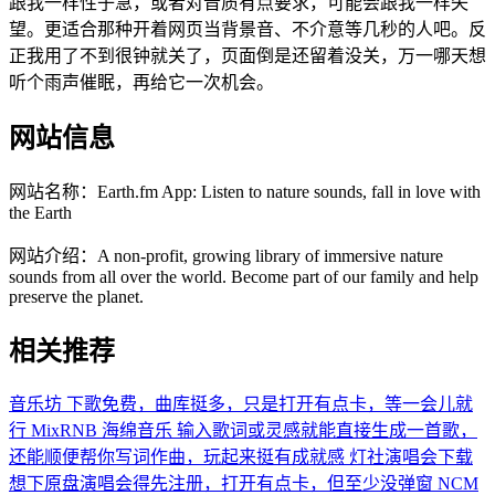
跟我一样性子急，或者对音质有点要求，可能会跟我一样失
望。更适合那种开着网页当背景音、不介意等几秒的人吧。反
正我用了不到很钟就关了，页面倒是还留着没关，万一哪天想
听个雨声催眠，再给它一次机会。
网站信息
网站名称：
Earth.fm App: Listen to nature sounds, fall in love with
the Earth
网站介绍：
A non-profit, growing library of immersive nature
sounds from all over the world. Become part of our family and help
preserve the planet.
相关推荐
音乐坊
下歌免费，曲库挺多，只是打开有点卡，等一会儿就
行
MixRNB
海绵音乐
输入歌词或灵感就能直接生成一首歌，
还能顺便帮你写词作曲，玩起来挺有成就感
灯社演唱会下载
想下原盘演唱会得先注册，打开有点卡，但至少没弹窗
NCM