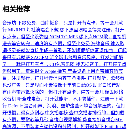
相关推荐
音乐坊
下歌免费，曲库挺多，只是打开有点卡，等一会儿就
行
MixRNB
灯社演唱会下载
想下原盘演唱会得先注册，打开
有点卡，但至少没弹窗
NCM TO MP3
想下点NCM歌，直接扔
进去等它转完，速度嘛有点慢，但至少免费
海绵音乐
输入歌
词或灵感就能直接生成一首歌，还能顺便帮你写词作曲，玩起
来挺有成就感
SAO.FM
听全球电台和音乐风格，打发时间够
了——就是打开有点卡
CD包音乐网
找无损音乐，打开慢了点
但够用了，资源很全
Apple 播客
苹果设备上用自带播客听节
目，注册就行，打开稍慢但内容干净
铜钟
打开就听，歌够看
也没广告，只是界面朴素得像十年前
DriftOS
助眠白噪音站，
有雨声雷声篝火啥的，但打开有点卡，得等一会儿
瑞丢网络
收音机
听全球电台，打开就能听，不用装插件，注册一下就
行
Defonic
混合雨声、海浪、壁炉这些环境音挺解压的，但打
开很慢，得有点耐心
中文播客榜
查中文播客排行的，但加载
有点慢，要耐心等几秒
音悦台视频解析
能直接扒音悦台MV
高清源，不用装客户端也没积分限制，打开就能下
Earth.fm
想