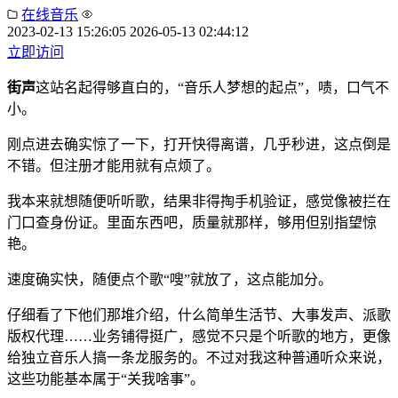
在线音乐
2023-02-13 15:26:05
2026-05-13 02:44:12
立即访问
街声
这站名起得够直白的，“音乐人梦想的起点”，啧，口气不
小。
刚点进去确实惊了一下，打开快得离谱，几乎秒进，这点倒是
不错。但注册才能用就有点烦了。
我本来就想随便听听歌，结果非得掏手机验证，感觉像被拦在
门口查身份证。里面东西吧，质量就那样，够用但别指望惊
艳。
速度确实快，随便点个歌“嗖”就放了，这点能加分。
仔细看了下他们那堆介绍，什么简单生活节、大事发声、派歌
版权代理……业务铺得挺广，感觉不只是个听歌的地方，更像
给独立音乐人搞一条龙服务的。不过对我这种普通听众来说，
这些功能基本属于“关我啥事”。