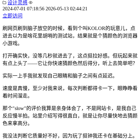
设计灵感
2024-07-01 07:18:56
2026-05-13 02:44:21
立即访问
刷网页刷到脑子放空的时候，看到个叫KOLOR的玩意儿，点
进去以为是啥花里胡哨的测试站，结果就是个猜颜色的浏览器
小游戏。
打开确实快，没等几秒就进去了，这点挺拉好感。但玩起来就
有点上头了——它让你快速猜颜色然后得分，听上去简单吧？
实际一上手我就发现自己眼睛和脑子之间有点延迟。
速度是真慢，至少对我来说，每次判断都得卡一下，眼睁睁看
着时间溜走。
那个"slow"的评价我算是亲身体会了，不是网站卡，是我自己
反应慢半拍。站里介绍写得很直白，就是让你尽量快地去猜颜
色来拿高分。
我没法判断它质量好不好，因为玩了挺钟我还卡在基础分上。