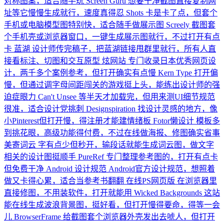
对称图案，适合随手玩
Screen Guru
想要干净截图直接复制网
址等它慢慢生成就行，速度真得忍
Shots
卡是卡了点，但套个
手机或电脑模型图特别快，适合随手做展示图
Screely
截图套
个手机壳或浏览器窗口，一键生成展示图就行，不过打开有点
卡
蓝湖
设计师传完稿子，把蓝湖链接甩群里就行，所有人直
接看标注、切图和交互原型
炫网站
专门收录日本优秀网页设
计，两千多个案例参考，但打开确实有点慢
Kern Type
打开偏
慢，但通过调字母间距闯关的游戏挺上头，能练出设计师的强
迫症眼力
Can't Unsee
等半天才加载完，但用来测UI细节规范
很准，适合设计党挑刺
Designspiration
找设计灵感的地方，像
小Pinterest但打开慢，得注册才能建情绪板
Fotor懒设计
模板多
到挑花眼，高级功能得付费，不过在线做海报、修图确实省事
美寄词云
字有点少但秒开，输段话就能生成词云图，做文字
相关的设计图挺顺手
PureRef
专门整理参考图的，打开有点卡
但免费干净
Android 设计规范
Android官方设计规范，想照着
做又卡得心累，适合当参考书翻翻
在线PS网页版
在浏览器里
直接修图，不用装软件，打开就能用
Wicked Backgrounds
这站
能在线生成波浪背景图，挺好看，但打开慢得要命，得等一会
儿
BrowserFrame
给截图套个浏览器外壳发出去唬人，但打开