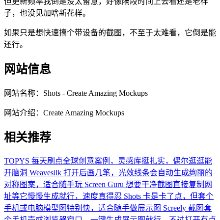
但更新频率我倒是没太留意，好像隔段时间上去看还是老样
子，也没见加啥新花样。
如果只是想快速搞个带设备的截图，不至于太难看，它倒是能
还行。
网站信息
网站名称：
Shots - Create Amazing Mockups
网站介绍：
Create Amazing Mockups
相关推荐
TOPYS
每天刷点全球创意案例，灵感库挺扎实，偶尔逛逛能
开脑洞
Weavesilk
打开后画几笔，光效线条会自动生成绚丽的
对称图案，适合随手玩
Screen Guru
想要干净截图直接复制网
址等它慢慢生成就行，速度真得忍
Shots
卡是卡了点，但套个
手机或电脑模型图特别快，适合随手做展示图
Screely
截图套
个手机壳或浏览器窗口，一键生成展示图就行，不过打开有点