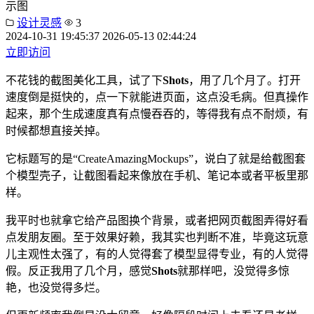
示图
设计灵感
3
2024-10-31 19:45:37
2026-05-13 02:44:24
立即访问
不花钱的截图美化工具，试了下
Shots
，用了几个月了。打开
速度倒是挺快的，点一下就能进页面，这点没毛病。但真操作
起来，那个生成速度真有点慢吞吞的，等得我有点不耐烦，有
时候都想直接关掉。
它标题写的是“CreateAmazingMockups”，说白了就是给截图套
个模型壳子，让截图看起来像放在手机、笔记本或者平板里那
样。
我平时也就拿它给产品图换个背景，或者把网页截图弄得好看
点发朋友圈。至于效果好赖，我其实也判断不准，毕竟这玩意
儿主观性太强了，有的人觉得套了模型显得专业，有的人觉得
假。反正我用了几个月，感觉
Shots
就那样吧，没觉得多惊
艳，也没觉得多烂。