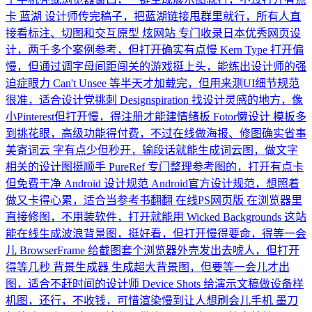
卡
蓝湖
设计师传完稿子，把蓝湖链接甩群里就行，所有人直
接看标注、切图和交互原型
炫网站
专门收录日本优秀网页设
计，两千多个案例参考，但打开确实有点慢
Kern Type
打开偏
慢，但通过调字母间距闯关的游戏挺上头，能练出设计师的强
迫症眼力
Can't Unsee
等半天才加载完，但用来测UI细节规范
很准，适合设计党挑刺
Designspiration
找设计灵感的地方，像
小Pinterest但打开慢，得注册才能建情绪板
Fotor懒设计
模板多
到挑花眼，高级功能得付费，不过在线做海报、修图确实省事
美寄词云
字有点少但秒开，输段话就能生成词云图，做文字
相关的设计图挺顺手
PureRef
专门整理参考图的，打开有点卡
但免费干净
Android 设计规范
Android官方设计规范，想照着
做又卡得心累，适合当参考书翻翻
在线PS网页版
在浏览器里
直接修图，不用装软件，打开就能用
Wicked Backgrounds
这站
能在线生成波浪背景图，挺好看，但打开慢得要命，得等一会
儿
BrowserFrame
给截图套个浏览器外壳发出去唬人，但打开
得等几秒
背景生成器
生成超大背景图，但要等一会儿才出
图，适合不赶时间的设计师
Device Shots
给演示文稿做设备样
机图，还行，不收钱，可惜渲染慢到让人想刷会儿手机
墨刀