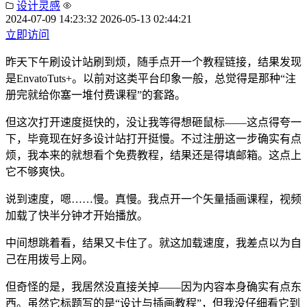
设计灵感
2024-07-09 14:23:32
2026-05-13 02:44:21
立即访问
昨天下午刷设计站刷到烦，随手点开一个教程链接，结果发现
是EnvatoTuts+。以前对这类平台印象一般，总觉得是那种“注
册完就给你塞一堆付费课程”的套路。
但这次打开速度挺快的，没让我等得想砸鼠标——这点得夸一
下，毕竟现在好多设计站打开挺慢。不过注册这一步确实有点
烦，我本来的就想看个免费教程，结果还是得填邮箱。这点上
它不够爽快。
说到速度，嗯……慢。真慢。我点开一个矢量插画课程，视频
加载了快半分钟才开始播放。
中间想跳着看，结果又卡住了。就这加载速度，我差点以为自
己在用拨号上网。
但奇怪的是，我居然没直接关掉——因为内容本身确实有点东
西。虽然它标题写的是“设计与插画教程”，但我没仔细看它到