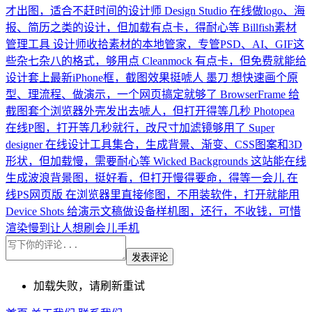
才出图，适合不赶时间的设计师
Design Studio
在线做logo、海
报、简历之类的设计，但加载有点卡，得耐心等
Billfish素材
管理工具
设计师收拾素材的本地管家，专管PSD、AI、GIF这
些杂七杂八的格式，够用点
Cleanmock
有点卡，但免费就能给
设计套上最新iPhone框，截图效果挺唬人
墨刀
想快速画个原
型、理流程、做演示，一个网页搞定就够了
BrowserFrame
给
截图套个浏览器外壳发出去唬人，但打开得等几秒
Photopea
在线P图，打开等几秒就行，改尺寸加滤镜够用了
Super
designer
在线设计工具集合，生成背景、渐变、CSS图案和3D
形状，但加载慢，需要耐心等
Wicked Backgrounds
这站能在线
生成波浪背景图，挺好看，但打开慢得要命，得等一会儿
在
线PS网页版
在浏览器里直接修图，不用装软件，打开就能用
Device Shots
给演示文稿做设备样机图，还行，不收钱，可惜
渲染慢到让人想刷会儿手机
发表评论
加载失败，请刷新重试