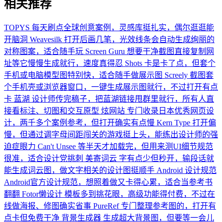
相关推荐
TOPYS
每天刷点全球创意案例，灵感库挺扎实，偶尔逛逛能
开脑洞
Weavesilk
打开后画几笔，光效线条会自动生成绚丽的
对称图案，适合随手玩
Screen Guru
想要干净截图直接复制网
址等它慢慢生成就行，速度真得忍
Shots
卡是卡了点，但套个
手机或电脑模型图特别快，适合随手做展示图
Screely
截图套
个手机壳或浏览器窗口，一键生成展示图就行，不过打开有点
卡
蓝湖
设计师传完稿子，把蓝湖链接甩群里就行，所有人直
接看标注、切图和交互原型
炫网站
专门收录日本优秀网页设
计，两千多个案例参考，但打开确实有点慢
Kern Type
打开偏
慢，但通过调字母间距闯关的游戏挺上头，能练出设计师的强
迫症眼力
Can't Unsee
等半天才加载完，但用来测UI细节规范
很准，适合设计党挑刺
美寄词云
字有点少但秒开，输段话就
能生成词云图，做文字相关的设计图挺顺手
Android 设计规范
Android官方设计规范，想照着做又卡得心累，适合当参考书
翻翻
Fotor懒设计
模板多到挑花眼，高级功能得付费，不过在
线做海报、修图确实省事
PureRef
专门整理参考图的，打开有
点卡但免费干净
背景生成器
生成超大背景图，但要等一会儿