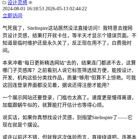
设计灵感
2024-08-01 16:18:53
2026-05-13 02:44:22
立即访问
气死我了，SiteInspire这站居然没法直接访问！我特意去搜网
页设计灵感，结果打开就卡住，等半天才显示个错误页面。不
知道是临时维护还是永久关了，反正现在用不了，白费我时
间。
本来冲着“每日更新精选网站”去的，结果连门都进不去，这算
哪门子灵感库？之前看别人说它标签筛选挺方便，能按设计、
开发、机构这些分类找作品，质量“够用”但算不上惊艳。可我
这回连登录界面都没见着，据说还得注册才能用？
一个展示网站还要登录，门槛也太高了。速度更是慢得离谱，
加载跟蜗牛似的，就算能打开估计也等得心烦。
说实话，如果你真想找设计灵感，别指望SiteInspire了——它
现在就是个摆设。
或许以前还不错，但就我这次体验而言，直接绕道吧。连基本