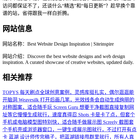
访问都保证不了，还谈什么“精选”和“每日更新”？趁早换个靠
谱的站，省得跟我一样白折腾。
网站信息
网站名称：
Best Website Design Inspiration | Siteinspire
网站介绍：
Discover the best website designs and web design
inspiration. A curated showcase of creative websites, updated daily.
相关推荐
TOPYS
每天刷点全球创意案例，灵感库挺扎实，偶尔逛逛能
开脑洞
Weavesilk
打开后画几笔，光效线条会自动生成绚丽的
对称图案，适合随手玩
Screen Guru
想要干净截图直接复制网
址等它慢慢生成就行，速度真得忍
Shots
卡是卡了点，但套个
手机或电脑模型图特别快，适合随手做展示图
Screely
截图套
个手机壳或浏览器窗口，一键生成展示图就行，不过打开有点
卡
蓝湖
设计师传完稿子，把蓝湖链接甩群里就行，所有人直