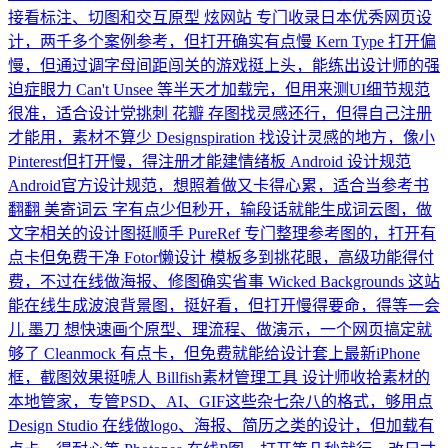
接看标注、切图和交互原型
炫网站
专门收录日本优秀网页设
计，两千多个案例参考，但打开确实有点慢
Kern Type
打开偏
慢，但通过调字母间距闯关的游戏挺上头，能练出设计师的强
迫症眼力
Can't Unsee
等半天才加载完，但用来测UI细节规范
很准，适合设计党挑刺
花瓣
存图找灵感还行，但得自己注册
才能用，素材不算少
Designspiration
找设计灵感的地方，像小
Pinterest但打开慢，得注册才能建情绪板
Android 设计规范
Android官方设计规范，想照着做又卡得心累，适合当参考书
翻翻
美寄词云
字有点少但秒开，输段话就能生成词云图，做
文字相关的设计图挺顺手
PureRef
专门整理参考图的，打开有
点卡但免费干净
Fotor懒设计
模板多到挑花眼，高级功能得付
费，不过在线做海报、修图确实省事
Wicked Backgrounds
这站
能在线生成波浪背景图，挺好看，但打开慢得要命，得等一会
儿
墨刀
想快速画个原型、理流程、做演示，一个网页搞定就
够了
Cleanmock
有点卡，但免费就能给设计套上最新iPhone
框，截图效果挺唬人
Billfish素材管理工具
设计师收拾素材的
本地管家，专管PSD、AI、GIF这些杂七杂八的格式，够用点
Design Studio
在线做logo、海报、简历之类的设计，但加载有