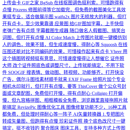
上传会卡
GIF之家
BgSub
在线抠图调色挺利索，可惜跑得有
点慢
Pixzens
修图前得等它加载完，但免费的截图美化工具效
果挺专业，适合做展示图
waifu2x
图片无损放大的利器，但打
开有点卡，至少效果靠谱
应景图
给GIF图加字幕，上手快但
老弹广告有点烦
字幕截图生成器
随口做名人假截图、搞笑台
词图，但打开有点慢
AI Color Match
上传图片就能一键模仿别
人的调色，效果不错，但生成速度慢，得耐心等
Squoosh
在线
压图还能对比不同编码的效果，可惜操作起来有点卡
Vheer
用
这个搞图转视频挺有意思，可惜速度慢得让人想催它
证件照
大师
改个证件照底色或调整尺寸，上传就能搞定，不用下软
件
SOOGIF
搜表情、做动图、转视频，功能够齐，打开快没
广告，偶尔斗图找素材顺手就来
EXIF Frame
给照片加个专业
相机水印就行，但打开有点慢，要等
ThisCover
做个公众号封
面或文章配图，免费但打开慢，得有点耐心
Collaigo
打开偏
慢，但九宫格拼图、相框模板全免费，浏览器里直接拖照片就
能搞定
RevizePic 图像优化工具
图像修复功能不少，16种工具
都免费，但处理时得耐心等一阵子
AI矢量转换器
1.专把图片
转成矢量图，但跑得有点慢
珍彩证件照
换个底色改尺寸一键
搞定，挺不收钱的
聚合图床
图床工具，支持多种方式上传图