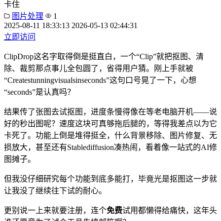
卡住
图片处理
1
2025-08-11 18:33:13
2026-05-13 02:44:31
立即访问
ClipDrop这名字取得倒是挺直白，一个“Clip”就把抠图、清
除、裁剪那点事儿全包圆了，省得用户猜。刚上手就被
“Createstunningvisualsinseconds”这句口号晃了一下，心想
“seconds”是认真吗？
结果传了张图去试抠图，进度条慢得像在等老电脑开机——说
好的秒出图呢？速度这块可真够拖后腿的，等得我差点以为它
卡死了。功能上倒是堆得挺全，什么背景移除、图片修复、无
损放大，甚至还有Stablediffusion凑热闹，看着像一站式的AI修
图摊子。
但我没仔细研究每个功能到底多能打，毕竟光是抠图这一步就
让我没了继续往下试的耐心。
更别说一上来就要注册，连个
免费
试用都懒得给痛快，这年头