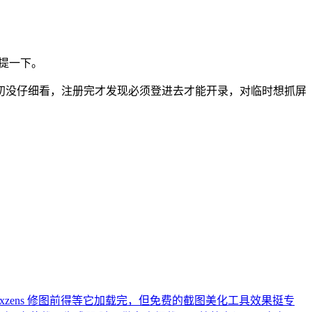
得提一下。
初没仔细看，注册完才发现必须登进去才能开录，对临时想抓屏
xzens
修图前得等它加载完，但免费的截图美化工具效果挺专