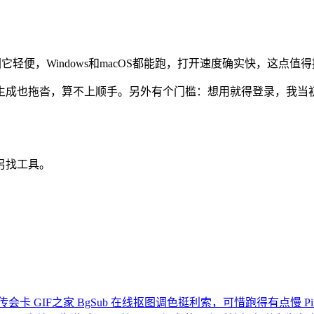
它轻便，Windows和macOS都能跑，打开速度确实快，这点值
生成也拖沓，算不上顺手。另外有个门槛：想用就得登录，我当
。
另找工具。
传会卡
GIF之家
BgSub
在线抠图调色挺利索，可惜跑得有点慢
Pi