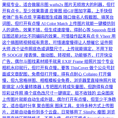
果挺专业，适合做展示图
waifu2x
图片无损放大的利器，但打
开有点卡，至少效果靠谱
应景图
给GIF图加字幕，上手快但
老弹广告有点烦
字幕截图生成器
随口做名人假截图、搞笑台
词图，但打开有点慢
AI Color Match
上传图片就能一键模仿别
人的调色，效果不错，但生成速度慢，得耐心等
Squoosh
在线
压图还能对比不同编码的效果，可惜操作起来有点卡
Vheer
用
这个搞图转视频挺有意思，可惜速度慢得让人想催它
证件照
大师
改个证件照底色或调整尺寸，上传就能搞定，不用下软
件
SOOGIF
搜表情、做动图、转视频，功能够齐，打开快没
广告，偶尔斗图找素材顺手就来
EXIF Frame
给照片加个专业
相机水印就行，但打开有点慢，要等
ThisCover
做个公众号封
面或文章配图，免费但打开慢，得有点耐心
Collaigo
打开偏
慢，但九宫格拼图、相框模板全免费，浏览器里直接拖照片就
能搞定
AI矢量转换器
1.专把图片转成矢量图，但跑得有点慢
珍彩证件照
换个底色改尺寸一键搞定，挺不收钱的
云朵图床
上传图片就能自动生成外链，偶尔打开有点慢，但至少干净稳
定，适合临时分享
聚合图床
图床工具，支持多种方式上传图
片，还能自动备份到多个云盘，日常够用了
SlimPic 瘦图
浏览