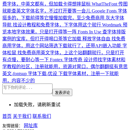
费字体，中英文都有，但加载卡得想摔鼠标
WhatTheFont
传图
就能查英文字体名字，不过打开要等一会儿
Google Fonts
字体
挺多的，下载前得等它慢慢加载完，至少免费商用
灰大字体
导航
找设计教程和免费字体，下字体用这个就行
Wordmark
预
览本地字体效果，只是打开得等一阵
Fonts In Use
查字体排版
案例的宝库，但打开得喝口茶等它加载
释放字体自由
找免费
商用字体，用这个网站筛选下载就行了，还带API嵌入功能
字
体松鼠
找免费商用英文字体，上这个站翻翻就行，只是打开
有点慢，要耐心等一下
Fontex
字体传奇
设计师找字体素材和
学教程的社区，注册就能用，资源对胃口，偶尔翻翻挺有意思
英文-fontsup
字体下载-优设
下载字体素材，注册一下就能
用，内容不少的
发表评论
加载失败，请刷新重试
首页
关于我们
联系我们
网址库
友情链接：