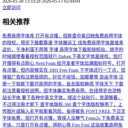
2026-01-28 13:33:28
2026-05-13 02:44:04
立即访问
相关推荐
免费商用字体库
打开有点慢，但能查中英日韩免费商用字体
的授权，预览下载都靠谱
字体搬运工
找免费商用字体直接来
这扒，干净利落不用等
字魂
商用字体下载和授权站，挑字的
时候顺便看看授权范围就行
Dafont
下英文字体直接找，但打
开慢得有点耐心
Nerd Fonts
给开发者字体加满图标符号，打开
有点慢，但内容够实在
1001 Free Fonts
下字体还行一丁点，但
弹窗广告和注册挺烦的，好在不收钱，加载要等
自由字体
注
册一下就能下载可商用的字体，省去版权麻烦
字体天下
下载
前注意看授权说明，但字体确实免费商用，在线预览也流畅
站长字体
要下各种中英文字体，搜这个站就行，资源够看，
不过得注册才能下
查字体版权-360
查个字体版权够用了，上
传图片或输入名字就能看风险，省得被告
FONT FREE
下日文
字体免费，但打开有点慢，等得人没脾气
Fonts2u
下免费英文
字体，只是打开有点慢，得耐心等
Free Font
这站收集商用免