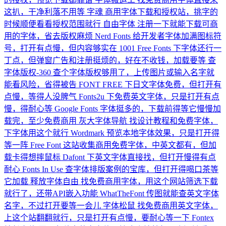
这扒，干净利落不用等
字魂
商用字体下载和授权站，挑字的
时候顺便看看授权范围就行
自由字体
注册一下就能下载可商
用的字体，省去版权麻烦
Nerd Fonts
给开发者字体加满图标符
号，打开有点慢，但内容够实在
1001 Free Fonts
下字体还行一
丁点，但弹窗广告和注册挺烦的，好在不收钱，加载要等
查
字体版权-360
查个字体版权够用了，上传图片或输入名字就
能看风险，省得被告
FONT FREE
下日文字体免费，但打开有
点慢，等得人没脾气
Fonts2u
下免费英文字体，只是打开有点
慢，得耐心等
Google Fonts
字体挺多的，下载前得等它慢慢加
载完，至少免费商用
灰大字体导航
找设计教程和免费字体，
下字体用这个就行
Wordmark
预览本地字体效果，只是打开得
等一阵
Free Font
这站收集商用免费字体，中英文都有，但加
载卡得想摔鼠标
Dafont
下英文字体直接找，但打开慢得有点
耐心
Fonts In Use
查字体排版案例的宝库，但打开得喝口茶等
它加载
释放字体自由
找免费商用字体，用这个网站筛选下载
就行了，还带API嵌入功能
WhatTheFont
传图就能查英文字体
名字，不过打开要等一会儿
字体松鼠
找免费商用英文字体，
上这个站翻翻就行，只是打开有点慢，要耐心等一下
Fontex