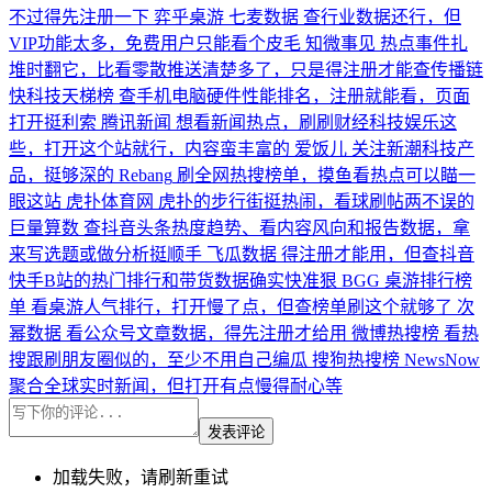
不过得先注册一下
弈乎桌游
七麦数据
查行业数据还行，但
VIP功能太多，免费用户只能看个皮毛
知微事见
热点事件扎
堆时翻它，比看零散推送清楚多了，只是得注册才能查传播链
快科技天梯榜
查手机电脑硬件性能排名，注册就能看，页面
打开挺利索
腾讯新闻
想看新闻热点，刷刷财经科技娱乐这
些，打开这个站就行，内容蛮丰富的
爱饭儿
关注新潮科技产
品，挺够深的
Rebang
刷全网热搜榜单，摸鱼看热点可以瞄一
眼这站
虎扑体育网
虎扑的步行街挺热闹，看球刷帖两不误的
巨量算数
查抖音头条热度趋势、看内容风向和报告数据，拿
来写选题或做分析挺顺手
飞瓜数据
得注册才能用，但查抖音
快手B站的热门排行和带货数据确实快准狠
BGG 桌游排行榜
单
看桌游人气排行，打开慢了点，但查榜单刷这个就够了
次
幂数据
看公众号文章数据，得先注册才给用
微博热搜榜
看热
搜跟刷朋友圈似的，至少不用自己编瓜
搜狗热搜榜
NewsNow
聚合全球实时新闻，但打开有点慢得耐心等
发表评论
加载失败，请刷新重试