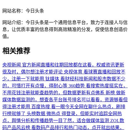
网站名称：
今日头条
网站介绍：
今日头条是一个通用信息平台，致力于连接人与信
息，让优质丰富的信息得到高效精准的分发，促使信息创造价
值。
相关推荐
央视新闻
官方新闻直播和往期回放都在这看，权威资讯更新
很及时，偶尔想注册才能评论
央视体育
看球赛直播和回放不
少，注册一下就能用
钛媒体
看财经科技新闻和股市数据不少
的，可惜打开有点慢，得耐心等
360趋势
看搜索热度挺实在，
不用花钱注册就能查趋势的，但数据更新有点佛系
新榜
做新
媒体数据监测的，想查各平台账号排名可以看看，资源够看但
得注册才能用
百度热搜
看一眼今天全网在聊什么热点，刷排
行榜就够了
头榜数据
微热点
得登录，但能实时追踪全网热
点，舆情分析和传播趋势一目了然，适合做媒体监测
ZOL数
码产品风云榜
看数码产品排行和热门动态，点开就出结果，