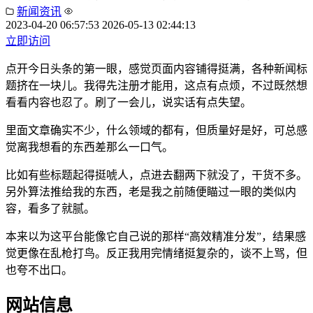
新闻资讯
2023-04-20 06:57:53
2026-05-13 02:44:13
立即访问
点开今日头条的第一眼，感觉页面内容铺得挺满，各种新闻标
题挤在一块儿。我得先注册才能用，这点有点烦，不过既然想
看看内容也忍了。刷了一会儿，说实话有点失望。
里面文章确实不少，什么领域的都有，但质量好是好，可总感
觉离我想看的东西差那么一口气。
比如有些标题起得挺唬人，点进去翻两下就没了，干货不多。
另外算法推给我的东西，老是我之前随便瞄过一眼的类似内
容，看多了就腻。
本来以为这平台能像它自己说的那样“高效精准分发”，结果感
觉更像在乱枪打鸟。反正我用完情绪挺复杂的，谈不上骂，但
也夸不出口。
网站信息