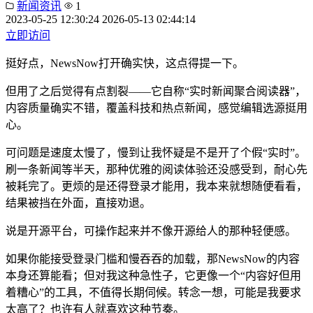
新闻资讯
1
2023-05-25 12:30:24
2026-05-13 02:44:14
立即访问
挺好点，NewsNow打开确实快，这点得提一下。
但用了之后觉得有点割裂——它自称“实时新闻聚合阅读器”，
内容质量确实不错，覆盖科技和热点新闻，感觉编辑选源挺用
心。
可问题是速度太慢了，慢到让我怀疑是不是开了个假“实时”。
刷一条新闻等半天，那种优雅的阅读体验还没感受到，耐心先
被耗完了。更烦的是还得登录才能用，我本来就想随便看看，
结果被挡在外面，直接劝退。
说是开源平台，可操作起来并不像开源给人的那种轻便感。
如果你能接受登录门槛和慢吞吞的加载，那NewsNow的内容
本身还算能看；但对我这种急性子，它更像一个“内容好但用
着糟心”的工具，不值得长期伺候。转念一想，可能是我要求
太高了？也许有人就喜欢这种节奏。