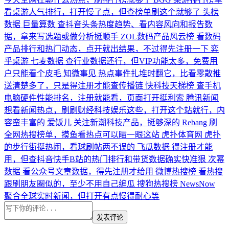
看桌游人气排行，打开慢了点，但查榜单刷这个就够了
头榜
数据
巨量算数
查抖音头条热度趋势、看内容风向和报告数
据，拿来写选题或做分析挺顺手
ZOL数码产品风云榜
看数码
产品排行和热门动态，点开就出结果，不过得先注册一下
弈
乎桌游
七麦数据
查行业数据还行，但VIP功能太多，免费用
户只能看个皮毛
知微事见
热点事件扎堆时翻它，比看零散推
送清楚多了，只是得注册才能查传播链
快科技天梯榜
查手机
电脑硬件性能排名，注册就能看，页面打开挺利索
腾讯新闻
想看新闻热点，刷刷财经科技娱乐这些，打开这个站就行，内
容蛮丰富的
爱饭儿
关注新潮科技产品，挺够深的
Rebang
刷
全网热搜榜单，摸鱼看热点可以瞄一眼这站
虎扑体育网
虎扑
的步行街挺热闹，看球刷帖两不误的
飞瓜数据
得注册才能
用，但查抖音快手B站的热门排行和带货数据确实快准狠
次幂
数据
看公众号文章数据，得先注册才给用
微博热搜榜
看热搜
跟刷朋友圈似的，至少不用自己编瓜
搜狗热搜榜
NewsNow
聚合全球实时新闻，但打开有点慢得耐心等
发表评论