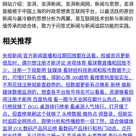
网站介绍：
澎湃，澎湃新闻，澎湃新闻网，新闻与思想，澎湃
是植根于中国上海的时政思想类互联网平台，以最活跃的原创
新闻与最冷静的思想分析为两翼，是互联网技术创新与新闻价
值传承的结合体，致力于问答式新闻与新闻追踪功能的实践。
相关推荐
央视新闻
官方新闻直播和往期回放都在这看，权威资讯更新
很及时，偶尔想注册才能评论
央视体育
看球赛直播和回放不
少，注册一下就能用
钛媒体
看财经科技新闻和股市数据不少
的，可惜打开有点慢，得耐心等
360趋势
看搜索热度挺实在，
不用花钱注册就能查趋势的，但数据更新有点佛系
新榜
做新
媒体数据监测的，想查各平台账号排名可以看看，资源够看但
得注册才能用
百度热搜
看一眼今天全网在聊什么热点，刷排
行榜就够了
BGG 桌游排行榜单
看桌游人气排行，打开慢了
点，但查榜单刷这个就够了
头榜数据
微热点
得登录，但能实
时追踪全网热点，舆情分析和传播趋势一目了然，适合做媒体
监测
ZOL数码产品风云榜
看数码产品排行和热门动态，点开
就出结果，不过得先注册一下
弈乎桌游
七麦数据
查行业数据