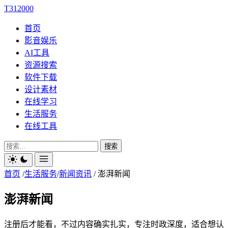
T312000
首页
影音娱乐
AI工具
资源搜索
软件下载
设计素材
在线学习
生活服务
在线工具
搜索
首页
/
生活服务
/
新闻资讯
/
澎湃新闻
澎湃新闻
注册后才能看，不过内容确实扎实，专注时政深度，适合想认