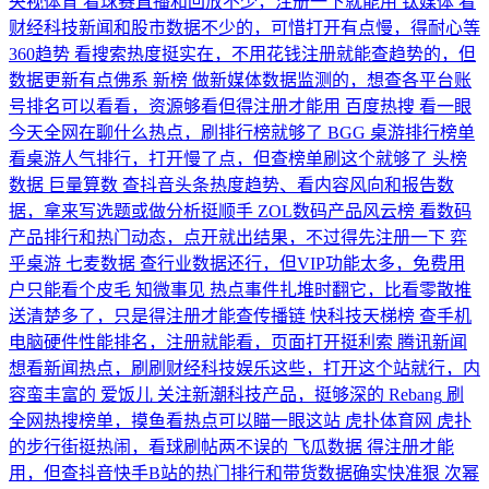
央视体育
看球赛直播和回放不少，注册一下就能用
钛媒体
看
财经科技新闻和股市数据不少的，可惜打开有点慢，得耐心等
360趋势
看搜索热度挺实在，不用花钱注册就能查趋势的，但
数据更新有点佛系
新榜
做新媒体数据监测的，想查各平台账
号排名可以看看，资源够看但得注册才能用
百度热搜
看一眼
今天全网在聊什么热点，刷排行榜就够了
BGG 桌游排行榜单
看桌游人气排行，打开慢了点，但查榜单刷这个就够了
头榜
数据
巨量算数
查抖音头条热度趋势、看内容风向和报告数
据，拿来写选题或做分析挺顺手
ZOL数码产品风云榜
看数码
产品排行和热门动态，点开就出结果，不过得先注册一下
弈
乎桌游
七麦数据
查行业数据还行，但VIP功能太多，免费用
户只能看个皮毛
知微事见
热点事件扎堆时翻它，比看零散推
送清楚多了，只是得注册才能查传播链
快科技天梯榜
查手机
电脑硬件性能排名，注册就能看，页面打开挺利索
腾讯新闻
想看新闻热点，刷刷财经科技娱乐这些，打开这个站就行，内
容蛮丰富的
爱饭儿
关注新潮科技产品，挺够深的
Rebang
刷
全网热搜榜单，摸鱼看热点可以瞄一眼这站
虎扑体育网
虎扑
的步行街挺热闹，看球刷帖两不误的
飞瓜数据
得注册才能
用，但查抖音快手B站的热门排行和带货数据确实快准狠
次幂