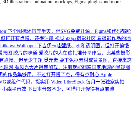
ns, 3D illustrations, animation, mockups, Figma plugins and more.
noir
下个图标还得等半天，但SVG免费开源，Figma和代码都能
，但打开有点慢，还得注册
视觉500px摄影社区
看摄影作品的地
hiikawa Wallpaper
下吉伊卡哇壁纸、gif和透明图，但打开偏慢
看原图
胶片的味道
爱胶片的人在这扎堆分享作品，比某些摄影
开有点慢，但至少干净
觅元素
要下免抠素材或背景图，直接来这
地理网
看风光大片得等加载，注册就能翻遍国家地理的景观图
明的作品集够用，不过打开慢了点，得有点耐心
Apple
SVG或组件代码，挺实用
Video.LibreStock
每月十张独家实拍
净
小森平音效
下日本音效不少，可惜打开慢得有点崩溃