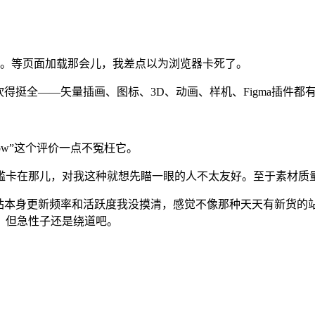
窝火。等页面加载那会儿，我差点以为浏览器卡死了。
cons”，描述里吹得挺全——矢量插画、图标、3D、动画、样机、Figma插件都
ow”这个评价一点不冤枉它。
槛卡在那儿，对我这种就想先瞄一眼的人不太友好。至于素材质
本身更新频率和活跃度我没摸清，感觉不像那种天天有新货的站。
。但急性子还是绕道吧。