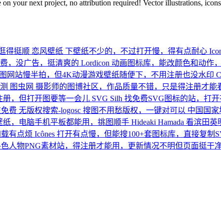
on your next project, no attribution required! Vector illustrations, ico
逛得挺顺
恋风壁纸
下壁纸不少的，不过打开慢，得有点耐心
Ico
费，没广告，挺清爽的
Lordicon
动画图标库，能改颜色和动作
图网站慢半拍，但4K动漫游戏壁纸随便下，不用注册也没水印
C
测
图虫网
摄影师的图博社区，作品质量不错，只是得注册才能
注册，但打开图要等一会儿
SVG Silh
找免费SVG图标的站，打
在免费
无版权搜索-logosc
搜图不用愁版权，一键对可以
中国国家
壁纸，电脑手机平板都能用，挑图顺手
Hideaki Hamada
看滨田英
加载有点烦
Icônes
打开有点慢，但能搜100+套图标库，直接复制
各色人物PNG素材站，得注册才能用，更新情况不明但页面挺干