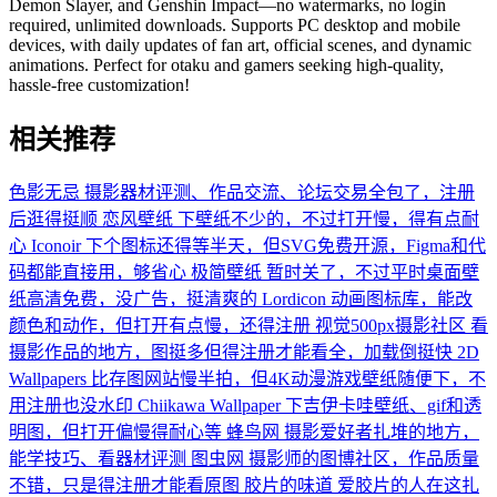
Demon Slayer, and Genshin Impact—no watermarks, no login
required, unlimited downloads. Supports PC desktop and mobile
devices, with daily updates of fan art, official scenes, and dynamic
animations. Perfect for otaku and gamers seeking high-quality,
hassle-free customization!
相关推荐
色影无忌
摄影器材评测、作品交流、论坛交易全包了，注册
后逛得挺顺
恋风壁纸
下壁纸不少的，不过打开慢，得有点耐
心
Iconoir
下个图标还得等半天，但SVG免费开源，Figma和代
码都能直接用，够省心
极简壁纸
暂时关了，不过平时桌面壁
纸高清免费，没广告，挺清爽的
Lordicon
动画图标库，能改
颜色和动作，但打开有点慢，还得注册
视觉500px摄影社区
看
摄影作品的地方，图挺多但得注册才能看全，加载倒挺快
2D
Wallpapers
比存图网站慢半拍，但4K动漫游戏壁纸随便下，不
用注册也没水印
Chiikawa Wallpaper
下吉伊卡哇壁纸、gif和透
明图，但打开偏慢得耐心等
蜂鸟网
摄影爱好者扎堆的地方，
能学技巧、看器材评测
图虫网
摄影师的图博社区，作品质量
不错，只是得注册才能看原图
胶片的味道
爱胶片的人在这扎