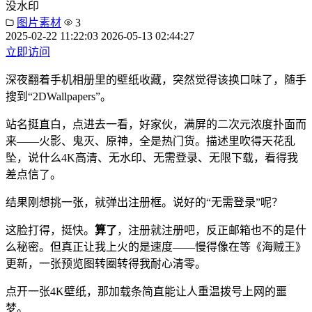
没水印
图片素材
3
2025-02-22 11:22:03
2026-05-13 02:44:27
立即访问
深夜翻着手机相册里的壁纸收藏，突然觉得该换口味了，随手
搜到“2DWallpapers”。
站名挺直白，点进去一看，好家伙，满屏的二次元浓度扑面而
来——火影、鬼灭、原神，全是热门货。描述里吹得天花乱
坠，说什么4K高清、无水印、无需登录、无限下载，看得我
差点信了。
结果刚想挑一张，就弹出注册框。说好的“无需登录”呢？
这脸打得，挺快。
算了
，注册就注册吧，反正邮箱也不的是什
么秘密。但真正让我上火的是速度——慢得像在等《海贼王》
更新，一张预览图转圈转得我耐心清零。
点开一张4K壁纸，那加载条简直能让人重温拨号上网的噩
梦。