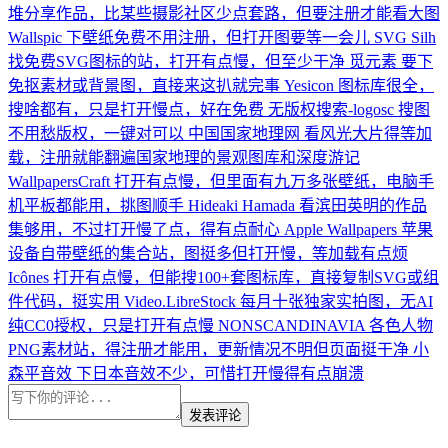
堆分享作品，比某些摄影社区少点套路，但要注册才能看大图
Wallspic
下壁纸免费不用注册，但打开图要等一会儿
SVG Silh
找免费SVG图标的站，打开有点慢，但至少干净
觅元素
要下
免抠素材或背景图，直接来这扒就完事
Yesicon
图标库很全，
搜啥都有，只是打开慢点，好在免费
无版权搜索-logosc
搜图
不用愁版权，一键对可以
中国国家地理网
看风光大片得等加
载，注册就能翻遍国家地理的景观图库和深度游记
WallpapersCraft
打开有点慢，但里面有九万多张壁纸，电脑手
机平板都能用，挑图顺手
Hideaki Hamada
看滨田英明的作品
集够用，不过打开慢了点，得有点耐心
Apple Wallpapers
苹果
设备自带壁纸的集合站，图挺多但打开慢，等加载有点烦
Icônes
打开有点慢，但能搜100+套图标库，直接复制SVG或组
件代码，挺实用
Video.LibreStock
每月十张独家实拍图，无AI
纯CC0授权，只是打开有点慢
NONSCANDINAVIA
各色人物
PNG素材站，得注册才能用，更新情况不明但页面挺干净
小
森平音效
下日本音效不少，可惜打开慢得有点崩溃
发表评论