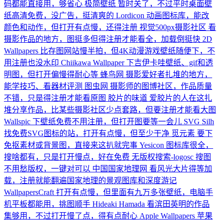
码都能直接用，够省心
极简壁纸
暂时关了，不过平时桌面壁
纸高清免费，没广告，挺清爽的
Lordicon
动画图标库，能改
颜色和动作，但打开有点慢，还得注册
视觉500px摄影社区
看
摄影作品的地方，图挺多但得注册才能看全，加载倒挺快
2D
Wallpapers
比存图网站慢半拍，但4K动漫游戏壁纸随便下，不
用注册也没水印
Chiikawa Wallpaper
下吉伊卡哇壁纸、gif和透
明图，但打开偏慢得耐心等
蜂鸟网
摄影爱好者扎堆的地方，
能学技巧、看器材评测
图虫网
摄影师的图博社区，作品质量
不错，只是得注册才能看原图
胶片的味道
爱胶片的人在这扎
堆分享作品，比某些摄影社区少点套路，但要注册才能看大图
Wallspic
下壁纸免费不用注册，但打开图要等一会儿
SVG Silh
找免费SVG图标的站，打开有点慢，但至少干净
觅元素
要下
免抠素材或背景图，直接来这扒就完事
Yesicon
图标库很全，
搜啥都有，只是打开慢点，好在免费
无版权搜索-logosc
搜图
不用愁版权，一键对可以
中国国家地理网
看风光大片得等加
载，注册就能翻遍国家地理的景观图库和深度游记
WallpapersCraft
打开有点慢，但里面有九万多张壁纸，电脑手
机平板都能用，挑图顺手
Hideaki Hamada
看滨田英明的作品
集够用，不过打开慢了点，得有点耐心
Apple Wallpapers
苹果