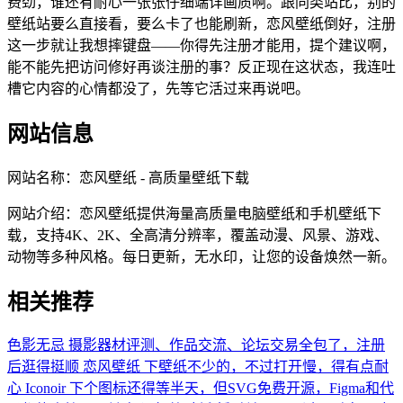
费劲，谁还有耐心一张张仔细端详画质啊。跟同类站比，别的
壁纸站要么直接看，要么卡了也能刷新，恋风壁纸倒好，注册
这一步就让我想摔键盘——你得先注册才能用，提个建议啊，
能不能先把访问修好再谈注册的事？反正现在这状态，我连吐
槽它内容的心情都没了，先等它活过来再说吧。
网站信息
网站名称：
恋风壁纸 - 高质量壁纸下载
网站介绍：
恋风壁纸提供海量高质量电脑壁纸和手机壁纸下
载，支持4K、2K、全高清分辨率，覆盖动漫、风景、游戏、
动物等多种风格。每日更新，无水印，让您的设备焕然一新。
相关推荐
色影无忌
摄影器材评测、作品交流、论坛交易全包了，注册
后逛得挺顺
恋风壁纸
下壁纸不少的，不过打开慢，得有点耐
心
Iconoir
下个图标还得等半天，但SVG免费开源，Figma和代