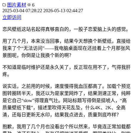
图片素材
6
2025-03-04 07:28:22
2026-05-13 02:44:27
立即访问
恋风壁纸这站名起得真够直白的，一股子恋爱脑上头的感觉。
用了几个月，本来没当回事，结果今天想换个新壁纸，直接给
我来了个“无法访问”——我电脑桌面现在还挂着上个月那张风
景图呢，你倒是让我换个新的啊？
不知道是临时维护还是永久关了，反正现在用不了，气得我肝
疼。
说实话，之前用的时候，速度慢得我血压都高了。加载个预览
图转圈转半天，我还以为是家里网炸了，结果测速正常，纯粹
是它自己“slow”得理直气壮。网站标题写得倒是挺唬人，“高
质量壁纸下载”，描述里吹得天花乱坠，什么4K、2K、全高
清，还每日更新无水印，结果我点进去，质量到底咋样？
抱歉，我用了几个月也没看出个所以然来，毕竟连正常加载都