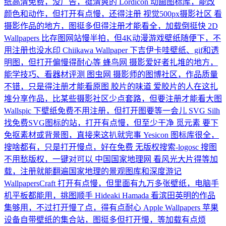
纸高清免费，没广告，挺清爽的
Lordicon
动画图标库，能改
颜色和动作，但打开有点慢，还得注册
视觉500px摄影社区
看
摄影作品的地方，图挺多但得注册才能看全，加载倒挺快
2D
Wallpapers
比存图网站慢半拍，但4K动漫游戏壁纸随便下，不
用注册也没水印
Chiikawa Wallpaper
下吉伊卡哇壁纸、gif和透
明图，但打开偏慢得耐心等
蜂鸟网
摄影爱好者扎堆的地方，
能学技巧、看器材评测
图虫网
摄影师的图博社区，作品质量
不错，只是得注册才能看原图
胶片的味道
爱胶片的人在这扎
堆分享作品，比某些摄影社区少点套路，但要注册才能看大图
Wallspic
下壁纸免费不用注册，但打开图要等一会儿
SVG Silh
找免费SVG图标的站，打开有点慢，但至少干净
觅元素
要下
免抠素材或背景图，直接来这扒就完事
Yesicon
图标库很全，
搜啥都有，只是打开慢点，好在免费
无版权搜索-logosc
搜图
不用愁版权，一键对可以
中国国家地理网
看风光大片得等加
载，注册就能翻遍国家地理的景观图库和深度游记
WallpapersCraft
打开有点慢，但里面有九万多张壁纸，电脑手
机平板都能用，挑图顺手
Hideaki Hamada
看滨田英明的作品
集够用，不过打开慢了点，得有点耐心
Apple Wallpapers
苹果
设备自带壁纸的集合站，图挺多但打开慢，等加载有点烦