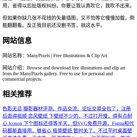
用，省得以后扯版权纠纷。你要让我认真吹它，我吹不出来。
但如果你缺几张不花钱的矢量插图，又不怕等它慢慢加载，倒
能翻翻看。反正我目前还没删书签，就这水平。
网站信息
网站名称：
ManyPixels | Free Illustrations & Clip Art
网站介绍：
Browse and download free illustrations and clip art
from the ManyPixels gallery. Free to use for personal and
commercial projects.
相关推荐
色影无忌
摄影器材评测、作品交流、论坛交易全包了，注册
后逛得挺顺
恋风壁纸
下壁纸不少的，不过打开慢，得有点耐
心
Iconoir
下个图标还得等半天，但SVG免费开源，Figma和代
码都能直接用，够省心
极简壁纸
暂时关了，不过平时桌面壁