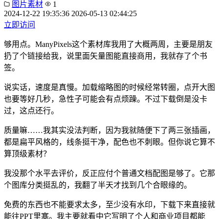
图片素材
1
2024-12-22 19:35:36
2026-05-13 02:44:25
立即访问
够用点。ManyPixels这个素材库我用了大概两周，主要是朋友
扔了个链接给我，说里面矢量图能直接商用，我就存了个书
签。
说实话，速度是真慢。加载缩略图的时候经常转圈，点开大图
也要等好几秒，急性子可能会有点烦躁。不过下载倒是没卡
过，这点还行。
质量嘛……我其实没法判断，因为我就随便下了两三张插画，
都是扁平风格的，线条挺干净，配色也不刺眼。但你说它算不
算顶级素材？
我没那个水平去评价，反正应付个普通文档配图是够了。它那
个图库分类挺乱的，我翻了半天才找到几个合眼缘的。
免费的东西也不能要求太多，至少没有水印，下载下来直接就
能往PPT里塞。我主要就看中它写明了个人和商业项目都能