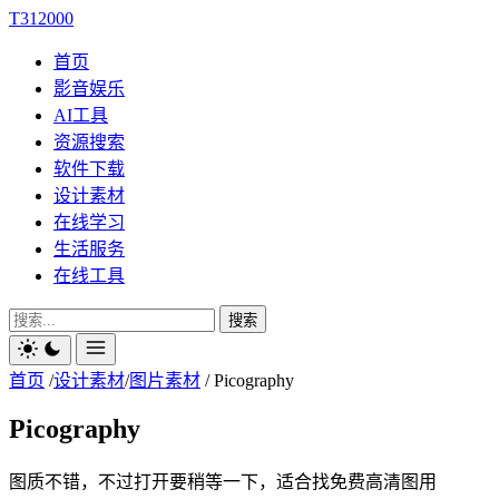
T312000
首页
影音娱乐
AI工具
资源搜索
软件下载
设计素材
在线学习
生活服务
在线工具
搜索
首页
/
设计素材
/
图片素材
/
Picography
Picography
图质不错，不过打开要稍等一下，适合找免费高清图用