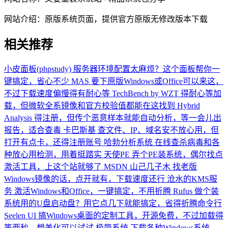
网站介绍：
原版系统页面，提供官方原版无修改版本下载
相关推荐
小皮面板(phpstudy)
服务器环境配置太麻烦？这个面板帮你一
键搞定，省心不少
MAS
要下原版Windows或Office可以来这，
不过下载速度偏慢得有耐心等
TechBench by WZT
得耐心等加
载，但微软全系镜像和官方校验值都能在这找到
Hybrid
Analysis
得注册，但传个恶意样本就能自动分析，等一会儿出
报告，适合查毒
卡巴斯基
查文件、IP、域名安不放心用，但
打开有点卡，还得注册账号
哈勃分析系统
在线查杀病毒和各
种放心用检测，用着挺踏实
天使PE
弄个PE装系统，偶尔找点
激活工具，上这个站就够了
MSDN 山己几子木
找老版
Windows镜像的话，点开就有，下载速度还行
沧水的KMS服
务
激活Windows和Office，一键搞定，不用折腾
Rufus
做个装
系统用的U盘启动盘？用它点几下就能搞定，省得折腾命令行
Seelen UI
搞Windows桌面的定制工具，开源免费，不过加载得
等两秒，想美化可以试试
极简系统
下载各种Windows系统，