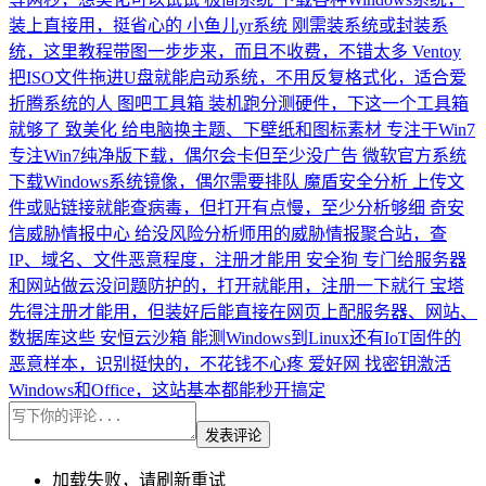
装上直接用，挺省心的
小鱼儿yr系统
刚需装系统或封装系
统，这里教程带图一步步来，而且不收费，不错太多
Ventoy
把ISO文件拖进U盘就能启动系统，不用反复格式化，适合爱
折腾系统的人
图吧工具箱
装机跑分测硬件，下这一个工具箱
就够了
致美化
给电脑换主题、下壁纸和图标素材
专注于Win7
专注Win7纯净版下载，偶尔会卡但至少没广告
微软官方系统
下载Windows系统镜像，偶尔需要排队
魔盾安全分析
上传文
件或贴链接就能查病毒，但打开有点慢，至少分析够细
奇安
信威胁情报中心
给没风险分析师用的威胁情报聚合站，查
IP、域名、文件恶意程度，注册才能用
安全狗
专门给服务器
和网站做云没问题防护的，打开就能用，注册一下就行
宝塔
先得注册才能用，但装好后能直接在网页上配服务器、网站、
数据库这些
安恒云沙箱
能测Windows到Linux还有IoT固件的
恶意样本，识别挺快的，不花钱不心疼
爱好网
找密钥激活
Windows和Office，这站基本都能秒开搞定
发表评论
加载失败，请刷新重试