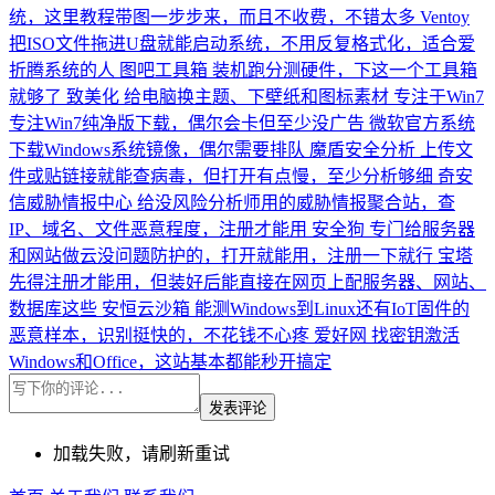
统，这里教程带图一步步来，而且不收费，不错太多
Ventoy
把ISO文件拖进U盘就能启动系统，不用反复格式化，适合爱
折腾系统的人
图吧工具箱
装机跑分测硬件，下这一个工具箱
就够了
致美化
给电脑换主题、下壁纸和图标素材
专注于Win7
专注Win7纯净版下载，偶尔会卡但至少没广告
微软官方系统
下载Windows系统镜像，偶尔需要排队
魔盾安全分析
上传文
件或贴链接就能查病毒，但打开有点慢，至少分析够细
奇安
信威胁情报中心
给没风险分析师用的威胁情报聚合站，查
IP、域名、文件恶意程度，注册才能用
安全狗
专门给服务器
和网站做云没问题防护的，打开就能用，注册一下就行
宝塔
先得注册才能用，但装好后能直接在网页上配服务器、网站、
数据库这些
安恒云沙箱
能测Windows到Linux还有IoT固件的
恶意样本，识别挺快的，不花钱不心疼
爱好网
找密钥激活
Windows和Office，这站基本都能秒开搞定
发表评论
加载失败，请刷新重试