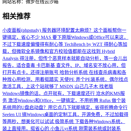
网站名称：
微步在线云沙箱
相关推荐
小皮面板(phpstudy)
服务器环境配置太麻烦？这个面板帮你一
键搞定，省心不少
MAS
要下原版Windows或Office可以来这，
不过下载速度偏慢得有耐心等
TechBench by WZT
得耐心等加
载，但微软全系镜像和官方校验值都能在这找到
Hybrid
Analysis
得注册，但传个恶意样本就能自动分析，等一会儿出
报告，适合查毒
卡巴斯基
查文件、IP、域名安不放心用，但
打开有点卡，还得注册账号
哈勃分析系统
在线查杀病毒和各
种放心用检测，用着挺踏实
天使PE
弄个PE装系统，偶尔找点
激活工具，上这个站就够了
MSDN 山己几子木
找老版
Windows镜像的话，点开就有，下载速度还行
沧水的KMS服
务
激活Windows和Office，一键搞定，不用折腾
Rufus
做个装
系统用的U盘启动盘？用它点几下就能搞定，省得折腾命令行
Seelen UI
搞Windows桌面的定制工具，开源免费，不过加载得
等两秒，想美化可以试试
极简系统
下载各种Windows系统，
装上直接用，挺省心的
小鱼儿yr系统
刚需装系统或封装系