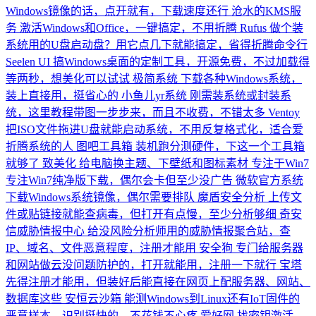
Windows镜像的话，点开就有，下载速度还行
沧水的KMS服
务
激活Windows和Office，一键搞定，不用折腾
Rufus
做个装
系统用的U盘启动盘？用它点几下就能搞定，省得折腾命令行
Seelen UI
搞Windows桌面的定制工具，开源免费，不过加载得
等两秒，想美化可以试试
极简系统
下载各种Windows系统，
装上直接用，挺省心的
小鱼儿yr系统
刚需装系统或封装系
统，这里教程带图一步步来，而且不收费，不错太多
Ventoy
把ISO文件拖进U盘就能启动系统，不用反复格式化，适合爱
折腾系统的人
图吧工具箱
装机跑分测硬件，下这一个工具箱
就够了
致美化
给电脑换主题、下壁纸和图标素材
专注于Win7
专注Win7纯净版下载，偶尔会卡但至少没广告
微软官方系统
下载Windows系统镜像，偶尔需要排队
魔盾安全分析
上传文
件或贴链接就能查病毒，但打开有点慢，至少分析够细
奇安
信威胁情报中心
给没风险分析师用的威胁情报聚合站，查
IP、域名、文件恶意程度，注册才能用
安全狗
专门给服务器
和网站做云没问题防护的，打开就能用，注册一下就行
宝塔
先得注册才能用，但装好后能直接在网页上配服务器、网站、
数据库这些
安恒云沙箱
能测Windows到Linux还有IoT固件的
恶意样本，识别挺快的，不花钱不心疼
爱好网
找密钥激活