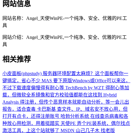
网站信息
网站名称：
Angel_天使WinPE-一个纯净、安全、优雅的PE工
具
网站介绍：
Angel_天使WinPE,一个纯净、安全、优雅的PE工
具
相关推荐
小皮面板(phpstudy)
服务器环境配置太麻烦？这个面板帮你一
键搞定，省心不少
MAS
要下原版Windows或Office可以来这，
不过下载速度偏慢得有耐心等
TechBench by WZT
得耐心等加
载，但微软全系镜像和官方校验值都能在这找到
Hybrid
Analysis
得注册，但传个恶意样本就能自动分析，等一会儿出
报告，适合查毒
卡巴斯基
查文件、IP、域名安不放心用，但
打开有点卡，还得注册账号
哈勃分析系统
在线查杀病毒和各
种放心用检测，用着挺踏实
天使PE
弄个PE装系统，偶尔找点
激活工具，上这个站就够了
MSDN 山己几子木
找老版