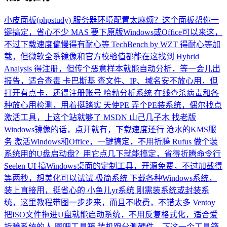
小皮面板(phpstudy)
服务器环境配置太麻烦？这个面板帮你一
键搞定，省心不少
MAS
要下原版Windows或Office可以来这，
不过下载速度偏慢得有耐心等
TechBench by WZT
得耐心等加
载，但微软全系镜像和官方校验值都能在这找到
Hybrid
Analysis
得注册，但传个恶意样本就能自动分析，等一会儿出
报告，适合查毒
卡巴斯基
查文件、IP、域名安不放心用，但
打开有点卡，还得注册账号
哈勃分析系统
在线查杀病毒和各
种放心用检测，用着挺踏实
天使PE
弄个PE装系统，偶尔找点
激活工具，上这个站就够了
MSDN 山己几子木
找老版
Windows镜像的话，点开就有，下载速度还行
沧水的KMS服
务
激活Windows和Office，一键搞定，不用折腾
Rufus
做个装
系统用的U盘启动盘？用它点几下就能搞定，省得折腾命令行
Seelen UI
搞Windows桌面的定制工具，开源免费，不过加载得
等两秒，想美化可以试试
极简系统
下载各种Windows系统，
装上直接用，挺省心的
小鱼儿yr系统
刚需装系统或封装系
统，这里教程带图一步步来，而且不收费，不错太多
Ventoy
把ISO文件拖进U盘就能启动系统，不用反复格式化，适合爱
折腾系统的人
图吧工具箱
装机跑分测硬件，下这一个工具箱