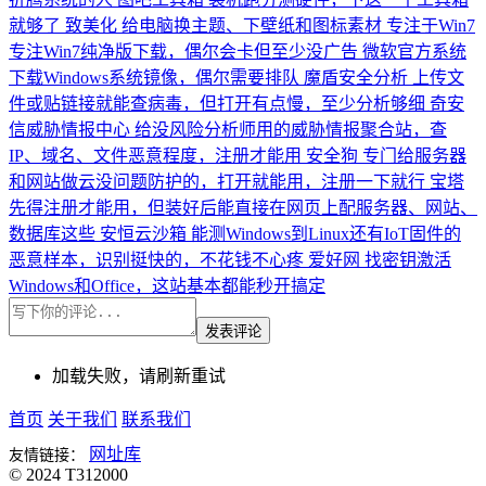
就够了
致美化
给电脑换主题、下壁纸和图标素材
专注于Win7
专注Win7纯净版下载，偶尔会卡但至少没广告
微软官方系统
下载Windows系统镜像，偶尔需要排队
魔盾安全分析
上传文
件或贴链接就能查病毒，但打开有点慢，至少分析够细
奇安
信威胁情报中心
给没风险分析师用的威胁情报聚合站，查
IP、域名、文件恶意程度，注册才能用
安全狗
专门给服务器
和网站做云没问题防护的，打开就能用，注册一下就行
宝塔
先得注册才能用，但装好后能直接在网页上配服务器、网站、
数据库这些
安恒云沙箱
能测Windows到Linux还有IoT固件的
恶意样本，识别挺快的，不花钱不心疼
爱好网
找密钥激活
Windows和Office，这站基本都能秒开搞定
发表评论
加载失败，请刷新重试
首页
关于我们
联系我们
网址库
友情链接：
© 2024 T312000