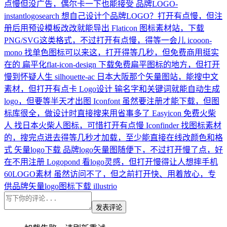
点慢但没广告，偶尔卡一下也能接受
品牌LOGO-
instantlogosearch
想自己设计个品牌LOGO？打开有点慢，但注
册后用预设模板改改就能导出
Flaticon
图标素材站，下载
PNG/SVG这类格式，不过打开有点慢，得等一会儿
icooon-
mono
找单色图标可以来这，打开得等几秒，但免费商用挺实
在的
扁平化flat-icon-design
下载免费扁平图标的地方，但打开
慢到怀疑人生
silhouette-ac
日本大阪那个矢量图站，能搜中文
素材，但打开有点卡
Logo设计
输名字和关键词就能自动生成
logo，但要等半天才出图
Iconfont
虽然要注册才能下载，但图
标库很全，做设计时直接搜来用省事多了
Easyicon
免费火柴
人
找日本火柴人图标，可惜打开有点慢
Iconfinder
找图标素材
的，搜完点进去得等几秒才加载，至少能直接在线改颜色和格
式
矢量logo下载
品牌logo矢量图随便下，不过打开慢了点，好
在不用注册
Logopond
看logo灵感，但打开慢得让人想摔手机
60LOGO素材
虽然访问不了，但之前打开快、用着放心，专
供品牌矢量logo图标下载
illustrio
发表评论