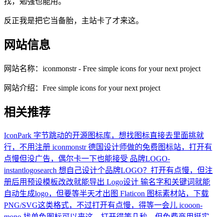
找，勉强也能用。
反正我是把它当备胎，主站卡了才来这。
网站信息
网站名称：
iconmonstr - Free simple icons for your next project
网站介绍：
Free simple icons for your next project
相关推荐
IconPark
字节跳动的开源图标库，想找图标直接去里面挑就
行，不用注册
iconmonstr
德国设计师做的免费图标站，打开有
点慢但没广告，偶尔卡一下也能接受
品牌LOGO-
instantlogosearch
想自己设计个品牌LOGO？打开有点慢，但注
册后用预设模板改改就能导出
Logo设计
输名字和关键词就能
自动生成logo，但要等半天才出图
Flaticon
图标素材站，下载
PNG/SVG这类格式，不过打开有点慢，得等一会儿
icooon-
mono
找单色图标可以来这，打开得等几秒，但免费商用挺实