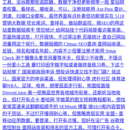
工具，没谷歌那些追踪器，数据干净但更新频率一般
爱站网
查权重、看排名、摸收录，可以，注册就能用
Ant Ping
查IP、
测速、扫端口全都有，虽然界面有点朴素但功能很实在
5118
营销大数据
挖长尾词、查排名、做站群监控，搞SEO的用这
站查数据挺顺手
悟空统计
给网站挂个代码就能看访客来源、
页面热度这些，打开挺快，不过得注册
百度统计
查自己网站
流量用这个就行，数据挺细的
Chinaz SEO查询
查网站收录、
反链、排名和域名年龄，内容不少但要注册才能用
Setup
Check
测个摄像头麦克风要等半天，但至少不收费，不错点
一份爱小工具
要打印田字格字帖或者做拼音练习卷，下这个
站就够了
国家邮政局申诉
想投诉快递又找不到门路？就这
儿，国家官方的申诉渠道，但处理得耐心等
虎扑社区
体育迷
聊NBA、足球、电竞，顺便逛逛步行街，氛围挺直接
DrivenListen
第一视角逛世界各地城市街景，还能听当地电
台，但打开有点卡
香哈网
学做菜的图文视频教程都有，想找
家常菜谱来这翻翻挺顺手的
SEMrush 博客
搞SEO和内容营销
的干货站，不过打开慢得耐心等，但策略真挺实用
友盟+
查
移动应用数据，要登录，打开有点慢，但好在没广告
谷歌搜
索控制台
查网站收录和排名的官方工具，可惜打开有点卡，