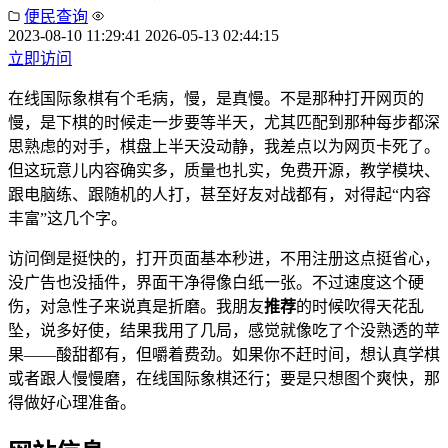
便民查询
2023-08-10 11:29:41
2026-05-13 02:44:15
立即访问
在线国际象棋有个毛病，慢，是真慢。不是那种打开网页的
慢，是下棋的时候走一步要等半天，尤其匹配到那种每步都深
思熟虑的对手，棋盘上半天没动静，我差点以为网页卡死了。
但这玩意儿内容确实多，质量也扎实，免费开源，教学模块、
跟电脑练、跟随机的人打，甚至好友对战都有，对得起“内容
丰富”这几个字。
访问倒是挺快的，打开页面基本秒进，不用注册这点挺省心，
没广告也没插件，界面干净得像白纸一张。不过速度这个硬
伤，对急性子来说真是折磨。我朋友
推荐
的时候吹得天花乱
坠，说多好使，结果我用了几局，感觉就像吃了个没熟透的苹
果——酸甜都有，但嚼着费劲。如果你不赶时间，想认真学棋
或者跟人慢慢磨，在线国际象棋还行；要是只想图个爽快，那
得做好心理准备。