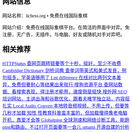
网站信息
网站名称：
lichess.org • 免费在线国际象棋
网站介绍：
免费在线国际象棋平台。在简洁的界面中对弈。免
注册，无广告，无插件。与电脑、好友或随机对手对弈吧。
相关推荐
HTTPStatus
查网页跳转链要等个十秒，挺好，至少不收费
Cambridge Dictionary 剑桥词典
查单词带英式和美式发音，例
句挺多，学英语够用了
List difference
在线对比两列文本差
异，免费但要耐心等结果出来就行
搜狗资源平台
查网站数
据、看搜索表现，得注册才能用，速度倒是挺快
搜外网
SEO
培训网站，主讲出海和谷歌优化，跟着夫唯学独立站，内容挺
扎实
Local Audio Convert
本地转音频视频，不用上传，但要等
几秒才加载
知性
性教育科普蛮丰富的，但加载慢得像老电脑
开机，真爱才会等
Globalping
全球测速和网络诊断工具，能跑
ping和路由，不过打开页面要等一会儿
umami
开源自建的分析