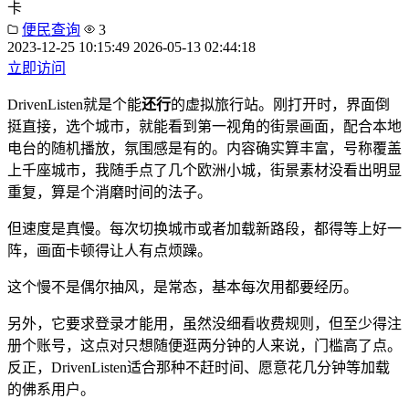
卡
便民查询
3
2023-12-25 10:15:49
2026-05-13 02:44:18
立即访问
DrivenListen就是个能
还行
的虚拟旅行站。刚打开时，界面倒
挺直接，选个城市，就能看到第一视角的街景画面，配合本地
电台的随机播放，氛围感是有的。内容确实算丰富，号称覆盖
上千座城市，我随手点了几个欧洲小城，街景素材没看出明显
重复，算是个消磨时间的法子。
但速度是真慢。每次切换城市或者加载新路段，都得等上好一
阵，画面卡顿得让人有点烦躁。
这个慢不是偶尔抽风，是常态，基本每次用都要经历。
另外，它要求登录才能用，虽然没细看收费规则，但至少得注
册个账号，这点对只想随便逛两分钟的人来说，门槛高了点。
反正，DrivenListen适合那种不赶时间、愿意花几分钟等加载
的佛系用户。