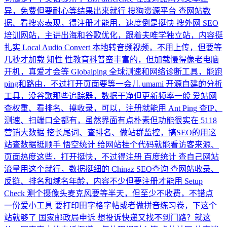
异，免费但要耐心等结果出来就行
搜狗资源平台
查网站数
据、看搜索表现，得注册才能用，速度倒是挺快
搜外网
SEO
培训网站，主讲出海和谷歌优化，跟着夫唯学独立站，内容挺
扎实
Local Audio Convert
本地转音频视频，不用上传，但要等
几秒才加载
知性
性教育科普蛮丰富的，但加载慢得像老电脑
开机，真爱才会等
Globalping
全球测速和网络诊断工具，能跑
ping和路由，不过打开页面要等一会儿
umami
开源自建的分析
工具，没谷歌那些追踪器，数据干净但更新频率一般
爱站网
查权重、看排名、摸收录，可以，注册就能用
Ant Ping
查IP、
测速、扫端口全都有，虽然界面有点朴素但功能很实在
5118
营销大数据
挖长尾词、查排名、做站群监控，搞SEO的用这
站查数据挺顺手
悟空统计
给网站挂个代码就能看访客来源、
页面热度这些，打开挺快，不过得注册
百度统计
查自己网站
流量用这个就行，数据挺细的
Chinaz SEO查询
查网站收录、
反链、排名和域名年龄，内容不少但要注册才能用
Setup
Check
测个摄像头麦克风要等半天，但至少不收费，不错点
一份爱小工具
要打印田字格字帖或者做拼音练习卷，下这个
站就够了
国家邮政局申诉
想投诉快递又找不到门路？就这