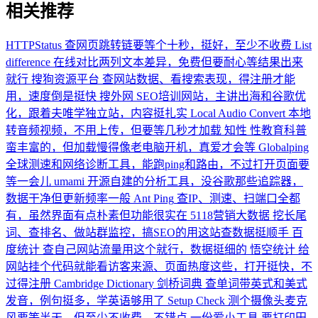
相关推荐
HTTPStatus
查网页跳转链要等个十秒，挺好，至少不收费
List
difference
在线对比两列文本差异，免费但要耐心等结果出来
就行
搜狗资源平台
查网站数据、看搜索表现，得注册才能
用，速度倒是挺快
搜外网
SEO培训网站，主讲出海和谷歌优
化，跟着夫唯学独立站，内容挺扎实
Local Audio Convert
本地
转音频视频，不用上传，但要等几秒才加载
知性
性教育科普
蛮丰富的，但加载慢得像老电脑开机，真爱才会等
Globalping
全球测速和网络诊断工具，能跑ping和路由，不过打开页面要
等一会儿
umami
开源自建的分析工具，没谷歌那些追踪器，
数据干净但更新频率一般
Ant Ping
查IP、测速、扫端口全都
有，虽然界面有点朴素但功能很实在
5118营销大数据
挖长尾
词、查排名、做站群监控，搞SEO的用这站查数据挺顺手
百
度统计
查自己网站流量用这个就行，数据挺细的
悟空统计
给
网站挂个代码就能看访客来源、页面热度这些，打开挺快，不
过得注册
Cambridge Dictionary 剑桥词典
查单词带英式和美式
发音，例句挺多，学英语够用了
Setup Check
测个摄像头麦克
风要等半天，但至少不收费，不错点
一份爱小工具
要打印田