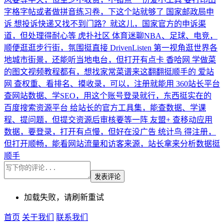
字格字帖或者做拼音练习卷，下这个站就够了
国家邮政局申
诉
想投诉快递又找不到门路？就这儿，国家官方的申诉渠
道，但处理得耐心等
虎扑社区
体育迷聊NBA、足球、电竞，
顺便逛逛步行街，氛围挺直接
DrivenListen
第一视角逛世界各
地城市街景，还能听当地电台，但打开有点卡
香哈网
学做菜
的图文视频教程都有，想找家常菜谱来这翻翻挺顺手的
爱站
网
查权重、看排名、摸收录，可以，注册就能用
360站长平台
查网站数据、学SEO，用这个账号登录就行，东西挺实在的
百度搜索资源平台
给站长的官方工具集，能查数据、学课
程、提问题，但提交资源后审核要等一阵
友盟+
查移动应用
数据，要登录，打开有点慢，但好在没广告
统计鸟
得注册，
但打开顺畅，能看网站流量和访客来源，站长拿来分析数据挺
顺手
发表评论
加载失败，请刷新重试
首页
关于我们
联系我们