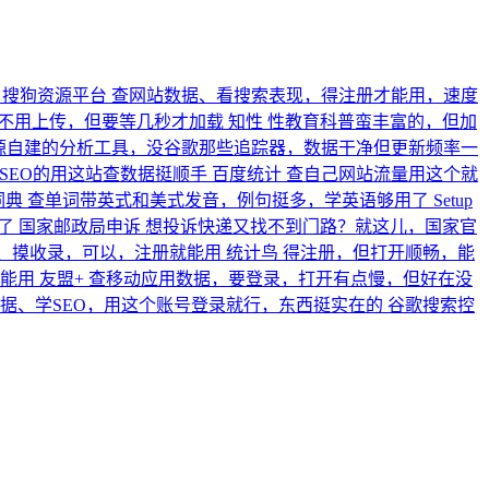
搜狗资源平台
查网站数据、看搜索表现，得注册才能用，速度
不用上传，但要等几秒才加载
知性
性教育科普蛮丰富的，但加
源自建的分析工具，没谷歌那些追踪器，数据干净但更新频率一
SEO的用这站查数据挺顺手
百度统计
查自己网站流量用这个就
桥词典
查单词带英式和美式发音，例句挺多，学英语够用了
Setup
了
国家邮政局申诉
想投诉快递又找不到门路？就这儿，国家官
、摸收录，可以，注册就能用
统计鸟
得注册，但打开顺畅，能
能用
友盟+
查移动应用数据，要登录，打开有点慢，但好在没
据、学SEO，用这个账号登录就行，东西挺实在的
谷歌搜索控