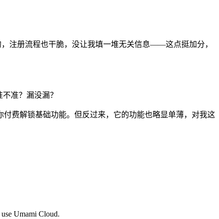
的，注册流程也干脆，没让我填一堆无关信息——这点挺加分，
准不准？漏没漏？
你付费解锁基础功能。但反过来，它的功能也略显单薄，对我这
 or use Umami Cloud.