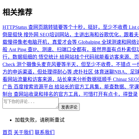
相关推荐
HTTPStatus
查网页跳转链要等个十秒，挺好，至少不收费
List 
倒是挺快
搜外网
SEO培训网站，主讲出海和谷歌优化，跟着
载慢得像老电脑开机，真爱才会等
Globalping
全球测速和网络诊
般
Ant Ping
查IP、测速、扫端口全都有，虽然界面有点朴素但
行，数据挺细的
悟空统计
给网站挂个代码就能看访客来源、页
Check
测个摄像头麦克风要等半天，但至少不收费，不错点
一
方的申诉渠道，但处理得耐心等
虎扑社区
体育迷聊NBA、足
看网站流量和访客来源，站长拿来分析数据挺顺手
Chinaz SE
广告
百度搜索资源平台
给站长的官方工具集，能查数据、学课
制台
查网站收录和排名的官方工具，可惜打开有点卡，得登录
发表评论
加载失败，请刷新重试
首页
关于我们
联系我们