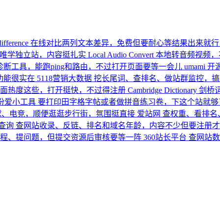
difference
在线对比两列文本差异，免费但要耐心等结果出来就行
夫唯学独立站，内容挺扎实
Local Audio Convert
本地转音频视频，
断工具，能跑ping和路由，不过打开页面要等一会儿
umami
开
功能很实在
5118营销大数据
挖长尾词、查排名、做站群监控，搞
面热度这些，打开挺快，不过得注册
Cambridge Dictionary 剑
份爱小工具
要打印田字格字帖或者做拼音练习卷，下这个站就够
球、电竞，顺便逛逛步行街，氛围挺直接
爱站网
查权重、看排名
O查询
查网站收录、反链、排名和域名年龄，内容不少但要注册才
程、提问题，但提交资源后审核要等一阵
360站长平台
查网站数