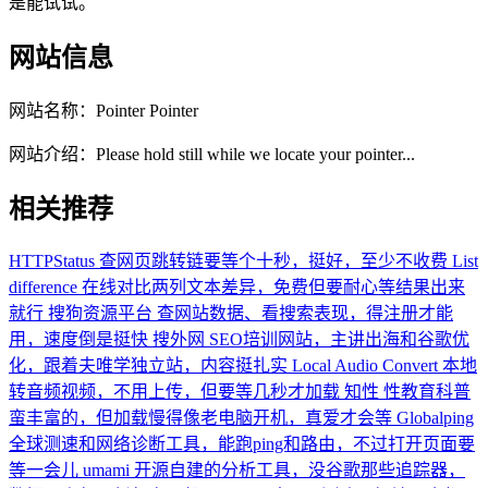
是能试试。
网站信息
网站名称：
Pointer Pointer
网站介绍：
Please hold still while we locate your pointer...
相关推荐
HTTPStatus
查网页跳转链要等个十秒，挺好，至少不收费
List
difference
在线对比两列文本差异，免费但要耐心等结果出来
就行
搜狗资源平台
查网站数据、看搜索表现，得注册才能
用，速度倒是挺快
搜外网
SEO培训网站，主讲出海和谷歌优
化，跟着夫唯学独立站，内容挺扎实
Local Audio Convert
本地
转音频视频，不用上传，但要等几秒才加载
知性
性教育科普
蛮丰富的，但加载慢得像老电脑开机，真爱才会等
Globalping
全球测速和网络诊断工具，能跑ping和路由，不过打开页面要
等一会儿
umami
开源自建的分析工具，没谷歌那些追踪器，