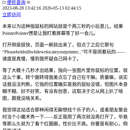
便民查询
2023-08-28 13:42:16
2026-05-13 02:44:15
立即访问
本来以为这种指鼠标的网站就是个两三秒的小玩意儿，结果
PointerPointer愣是让我盯着屏幕等了好一会儿。
打开倒是挺快，页面一刷就出来了，但点了之后它那句
“Pleaseholdstillwhilewelocateyourpointer...”可不是闹着玩的——
速度是真慢，慢到我怀疑自己网卡了。
等了大概十几秒才出结果，指向一张图片里你鼠标的位置，就
这么个事，转个圈转得我差点忘了自己在干嘛。质量嘛，说实
话我没法判断。它指的位置确实是我的鼠标没错，但图片本身
糊不糊、好不好笑、有没有创意，这取决于它从网上扒了啥
图，跟我没啥关系。
我觉得这站适合那种闲得无聊想找个乐子的人，或者朋友聚会
时当个小魔术秀一下——反正我用了两次就没再打开了，毕竟
等那么久就为了看个红圈圈，性价比不高。你要是有耐心，倒