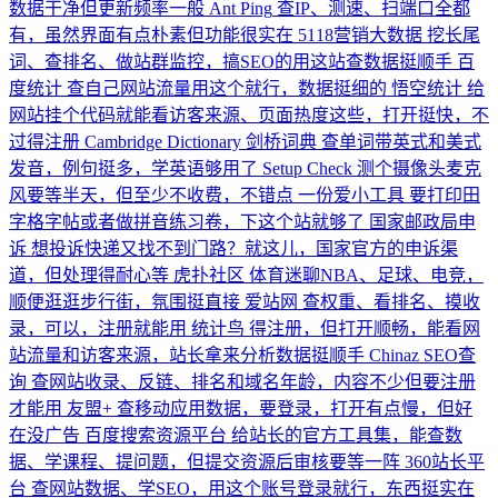
数据干净但更新频率一般
Ant Ping
查IP、测速、扫端口全都
有，虽然界面有点朴素但功能很实在
5118营销大数据
挖长尾
词、查排名、做站群监控，搞SEO的用这站查数据挺顺手
百
度统计
查自己网站流量用这个就行，数据挺细的
悟空统计
给
网站挂个代码就能看访客来源、页面热度这些，打开挺快，不
过得注册
Cambridge Dictionary 剑桥词典
查单词带英式和美式
发音，例句挺多，学英语够用了
Setup Check
测个摄像头麦克
风要等半天，但至少不收费，不错点
一份爱小工具
要打印田
字格字帖或者做拼音练习卷，下这个站就够了
国家邮政局申
诉
想投诉快递又找不到门路？就这儿，国家官方的申诉渠
道，但处理得耐心等
虎扑社区
体育迷聊NBA、足球、电竞，
顺便逛逛步行街，氛围挺直接
爱站网
查权重、看排名、摸收
录，可以，注册就能用
统计鸟
得注册，但打开顺畅，能看网
站流量和访客来源，站长拿来分析数据挺顺手
Chinaz SEO查
询
查网站收录、反链、排名和域名年龄，内容不少但要注册
才能用
友盟+
查移动应用数据，要登录，打开有点慢，但好
在没广告
百度搜索资源平台
给站长的官方工具集，能查数
据、学课程、提问题，但提交资源后审核要等一阵
360站长平
台
查网站数据、学SEO，用这个账号登录就行，东西挺实在