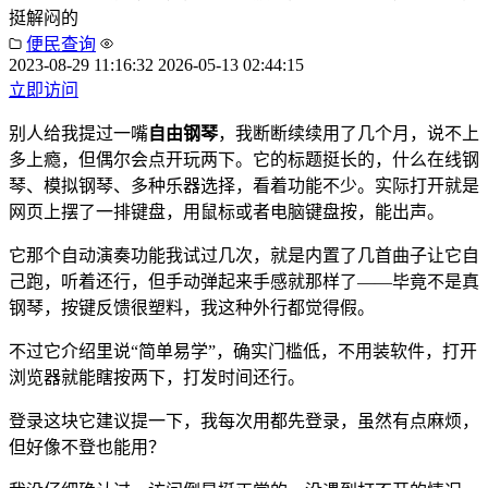
挺解闷的
便民查询
2023-08-29 11:16:32
2026-05-13 02:44:15
立即访问
别人给我提过一嘴
自由钢琴
，我断断续续用了几个月，说不上
多上瘾，但偶尔会点开玩两下。它的标题挺长的，什么在线钢
琴、模拟钢琴、多种乐器选择，看着功能不少。实际打开就是
网页上摆了一排键盘，用鼠标或者电脑键盘按，能出声。
它那个自动演奏功能我试过几次，就是内置了几首曲子让它自
己跑，听着还行，但手动弹起来手感就那样了——毕竟不是真
钢琴，按键反馈很塑料，我这种外行都觉得假。
不过它介绍里说“简单易学”，确实门槛低，不用装软件，打开
浏览器就能瞎按两下，打发时间还行。
登录这块它建议提一下，我每次用都先登录，虽然有点麻烦，
但好像不登也能用？