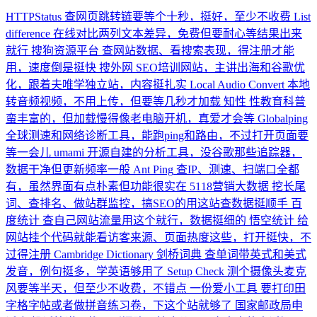
HTTPStatus
查网页跳转链要等个十秒，挺好，至少不收费
List
difference
在线对比两列文本差异，免费但要耐心等结果出来
就行
搜狗资源平台
查网站数据、看搜索表现，得注册才能
用，速度倒是挺快
搜外网
SEO培训网站，主讲出海和谷歌优
化，跟着夫唯学独立站，内容挺扎实
Local Audio Convert
本地
转音频视频，不用上传，但要等几秒才加载
知性
性教育科普
蛮丰富的，但加载慢得像老电脑开机，真爱才会等
Globalping
全球测速和网络诊断工具，能跑ping和路由，不过打开页面要
等一会儿
umami
开源自建的分析工具，没谷歌那些追踪器，
数据干净但更新频率一般
Ant Ping
查IP、测速、扫端口全都
有，虽然界面有点朴素但功能很实在
5118营销大数据
挖长尾
词、查排名、做站群监控，搞SEO的用这站查数据挺顺手
百
度统计
查自己网站流量用这个就行，数据挺细的
悟空统计
给
网站挂个代码就能看访客来源、页面热度这些，打开挺快，不
过得注册
Cambridge Dictionary 剑桥词典
查单词带英式和美式
发音，例句挺多，学英语够用了
Setup Check
测个摄像头麦克
风要等半天，但至少不收费，不错点
一份爱小工具
要打印田
字格字帖或者做拼音练习卷，下这个站就够了
国家邮政局申