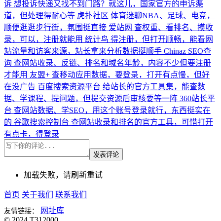
诉
想投诉快递又找不到门路？就这儿，国家官方的申诉渠
道，但处理得耐心等
虎扑社区
体育迷聊NBA、足球、电竞，
顺便逛逛步行街，氛围挺直接
爱站网
查权重、看排名、摸收
录，可以，注册就能用
统计鸟
得注册，但打开顺畅，能看网
站流量和访客来源，站长拿来分析数据挺顺手
Chinaz SEO查
询
查网站收录、反链、排名和域名年龄，内容不少但要注册
才能用
友盟+
查移动应用数据，要登录，打开有点慢，但好
在没广告
百度搜索资源平台
给站长的官方工具集，能查数
据、学课程、提问题，但提交资源后审核要等一阵
360站长平
台
查网站数据、学SEO，用这个账号登录就行，东西挺实在
的
谷歌搜索控制台
查网站收录和排名的官方工具，可惜打开
有点卡，得登录
发表评论
加载失败，请刷新重试
首页
关于我们
联系我们
网址库
友情链接：
© 2024 T312000