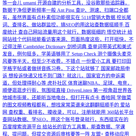
等一会儿
umami
开源自建的分析工具，没谷歌那些追踪器，
数据干净但更新频率一般
Ant Ping
查IP、测速、扫端口全都
有，虽然界面有点朴素但功能很实在
5118营销大数据
挖长尾
词、查排名、做站群监控，搞SEO的用这站查数据挺顺手
百
度统计
查自己网站流量用这个就行，数据挺细的
悟空统计
给
网站挂个代码就能看访客来源、页面热度这些，打开挺快，不
过得注册
Cambridge Dictionary 剑桥词典
查单词带英式和美式
发音，例句挺多，学英语够用了
Setup Check
测个摄像头麦克
风要等半天，但至少不收费，不错点
一份爱小工具
要打印田
字格字帖或者做拼音练习卷，下这个站就够了
国家邮政局申
诉
想投诉快递又找不到门路？就这儿，国家官方的申诉渠
道，但处理得耐心等
虎扑社区
体育迷聊NBA、足球、电竞，
顺便逛逛步行街，氛围挺直接
DrivenListen
第一视角逛世界各
地城市街景，还能听当地电台，但打开有点卡
香哈网
学做菜
的图文视频教程都有，想找家常菜谱来这翻翻挺顺手的
爱站
网
查权重、看排名、摸收录，可以，注册就能用
360站长平台
查网站数据、学SEO，用这个账号登录就行，东西挺实在的
百度搜索资源平台
给站长的官方工具集，能查数据、学课
程、提问题，但提交资源后审核要等一阵
友盟+
查移动应用