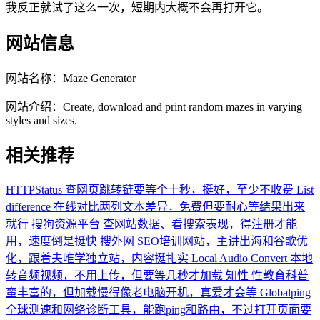
我反正就试了这么一次，短期内大概不会再打开它。
网站信息
网站名称：
Maze Generator
网站介绍：
Create, download and print random mazes in varying
styles and sizes.
相关推荐
HTTPStatus
查网页跳转链要等个十秒，挺好，至少不收费
List
difference
在线对比两列文本差异，免费但要耐心等结果出来
就行
搜狗资源平台
查网站数据、看搜索表现，得注册才能
用，速度倒是挺快
搜外网
SEO培训网站，主讲出海和谷歌优
化，跟着夫唯学独立站，内容挺扎实
Local Audio Convert
本地
转音频视频，不用上传，但要等几秒才加载
知性
性教育科普
蛮丰富的，但加载慢得像老电脑开机，真爱才会等
Globalping
全球测速和网络诊断工具，能跑ping和路由，不过打开页面要