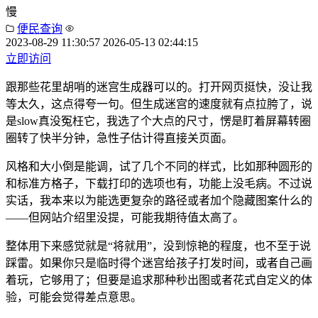
慢
便民查询
2023-08-29 11:30:57
2026-05-13 02:44:15
立即访问
跟那些花里胡哨的迷宫生成器可以的。打开网页挺快，没让我
等太久，这点得夸一句。但生成迷宫的速度就有点拉胯了，说
是slow真没冤枉它，我选了个大点的尺寸，愣是盯着屏幕转圈
圈转了快半分钟，急性子估计得直接关页面。
风格和大小倒是能调，试了几个不同的样式，比如那种圆形的
和标准方格子，下载打印的选项也有，功能上没毛病。不过说
实话，我本来以为能选更复杂的路径或者加个隐藏图案什么的
——但网站介绍里没提，可能我期待值太高了。
整体用下来感觉就是“将就用”，没到惊艳的程度，也不至于说
踩雷。如果你只是临时得个迷宫给孩子打发时间，或者自己画
着玩，它够用了；但要是追求那种秒出图或者花式自定义的体
验，可能会觉得差点意思。