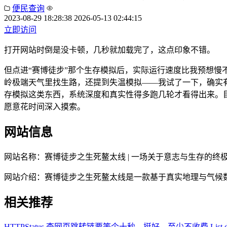
便民查询
2023-08-29 18:28:38
2026-05-13 02:44:15
立即访问
打开网站时倒是没卡顿，几秒就加载完了，这点印象不错。
但点进“赛博徒步”那个生存模拟后，实际运行速度比我预想慢
岭极端天气里找生路，还提到失温模拟——我试了一下，确实
存模拟这类东西，系统深度和真实性得多跑几轮才看得出来。
愿意花时间深入摸索。
网站信息
网站名称：
赛博徒步之生死鳌太线 | 一场关于意志与生存的终
网站介绍：
赛博徒步之生死鳌太线是一款基于真实地理与气候
相关推荐
HTTPStatus
查网页跳转链要等个十秒，挺好，至少不收费
List 