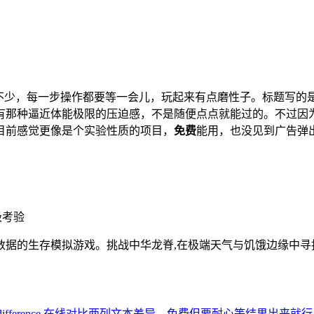
不少，每一步操作都要等一会儿，玩起来有点磨性子。标题写的是
有那种逼近体能极限的压迫感，不是随便点点就能过的。不过因
目前感觉更像是个实验性质的项目，
免费
能用，也没见到广告弹
极考验
数据的生存模拟游戏。挑战中华龙脊,在极端天气与饥饿边缘中寻
difference
在线对比两列文本差异，免费但要耐心等结果出来就行