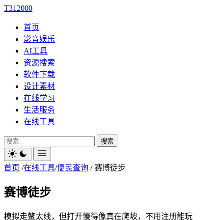
T312000
首页
影音娱乐
AI工具
资源搜索
软件下载
设计素材
在线学习
生活服务
在线工具
搜索
首页
/
在线工具
/
便民查询
/
赛博徒步
赛博徒步
模拟走鳌太线，但打开慢得像真在爬坡，不用注册能玩