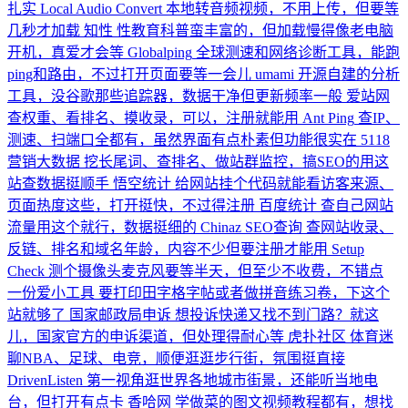
扎实
Local Audio Convert
本地转音频视频，不用上传，但要等
几秒才加载
知性
性教育科普蛮丰富的，但加载慢得像老电脑
开机，真爱才会等
Globalping
全球测速和网络诊断工具，能跑
ping和路由，不过打开页面要等一会儿
umami
开源自建的分析
工具，没谷歌那些追踪器，数据干净但更新频率一般
爱站网
查权重、看排名、摸收录，可以，注册就能用
Ant Ping
查IP、
测速、扫端口全都有，虽然界面有点朴素但功能很实在
5118
营销大数据
挖长尾词、查排名、做站群监控，搞SEO的用这
站查数据挺顺手
悟空统计
给网站挂个代码就能看访客来源、
页面热度这些，打开挺快，不过得注册
百度统计
查自己网站
流量用这个就行，数据挺细的
Chinaz SEO查询
查网站收录、
反链、排名和域名年龄，内容不少但要注册才能用
Setup
Check
测个摄像头麦克风要等半天，但至少不收费，不错点
一份爱小工具
要打印田字格字帖或者做拼音练习卷，下这个
站就够了
国家邮政局申诉
想投诉快递又找不到门路？就这
儿，国家官方的申诉渠道，但处理得耐心等
虎扑社区
体育迷
聊NBA、足球、电竞，顺便逛逛步行街，氛围挺直接
DrivenListen
第一视角逛世界各地城市街景，还能听当地电
台，但打开有点卡
香哈网
学做菜的图文视频教程都有，想找