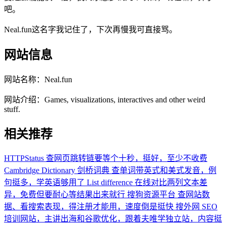
吧。
Neal.fun这名字我记住了，下次再慢我可直接骂。
网站信息
网站名称：
Neal.fun
网站介绍：
Games, visualizations, interactives and other weird
stuff.
相关推荐
HTTPStatus
查网页跳转链要等个十秒，挺好，至少不收费
Cambridge Dictionary 剑桥词典
查单词带英式和美式发音，例
句挺多，学英语够用了
List difference
在线对比两列文本差
异，免费但要耐心等结果出来就行
搜狗资源平台
查网站数
据、看搜索表现，得注册才能用，速度倒是挺快
搜外网
SEO
培训网站，主讲出海和谷歌优化，跟着夫唯学独立站，内容挺