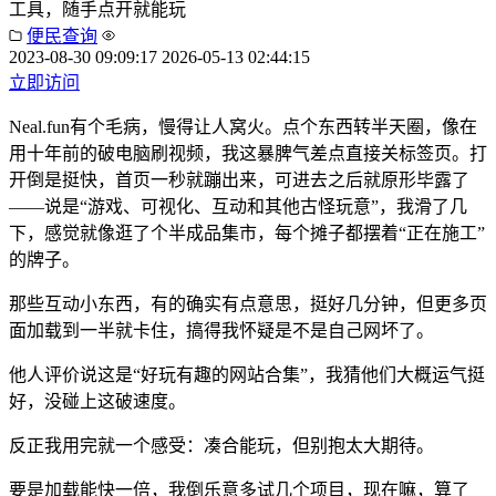
工具，随手点开就能玩
便民查询
2023-08-30 09:09:17
2026-05-13 02:44:15
立即访问
Neal.fun有个毛病，慢得让人窝火。点个东西转半天圈，像在
用十年前的破电脑刷视频，我这暴脾气差点直接关标签页。打
开倒是挺快，首页一秒就蹦出来，可进去之后就原形毕露了
——说是“游戏、可视化、互动和其他古怪玩意”，我滑了几
下，感觉就像逛了个半成品集市，每个摊子都摆着“正在施工”
的牌子。
那些互动小东西，有的确实有点意思，挺好几分钟，但更多页
面加载到一半就卡住，搞得我怀疑是不是自己网坏了。
他人评价说这是“好玩有趣的网站合集”，我猜他们大概运气挺
好，没碰上这破速度。
反正我用完就一个感受：凑合能玩，但别抱太大期待。
要是加载能快一倍，我倒乐意多试几个项目，现在嘛，算了